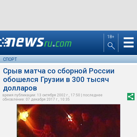
18+
☰
СПОРТ
Срыв матча со сборной России
обошелся Грузии в 300 тысяч
долларов
время публикации: 13 октября 2002 г., 17:50 | последнее
обновление: 07 декабря 2017 г., 10:35