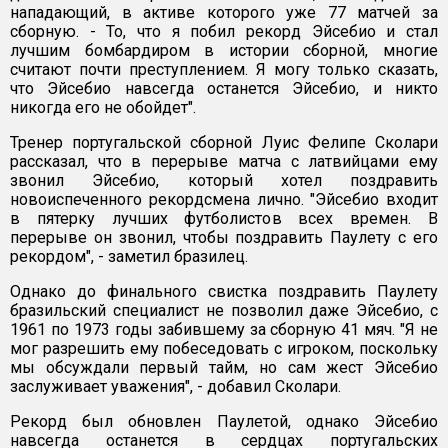
нападающий, в активе которого уже 77 матчей за
сборную. - То, что я побил рекорд Эйсебио и стал
лучшим бомбардиром в истории сборной, многие
считают почти преступлением. Я могу только сказать,
что Эйсебио навсегда останется Эйсебио, и никто
никогда его не обойдет".
Тренер португальской сборной Луис Фелипе Сколари
рассказал, что в перерыве матча с латвийцами ему
звонил Эйсебио, который хотел поздравить
новоиспеченного рекордсмена лично. "Эйсебио входит
в пятерку лучших футболистов всех времен. В
перерыве он звонил, чтобы поздравить Паулету с его
рекордом", - заметил бразилец.
Однако до финального свистка поздравить Паулету
бразильский специалист не позволил даже Эйсебио, с
1961 по 1973 годы забившему за сборную 41 мяч. "Я не
мог разрешить ему побеседовать с игроком, поскольку
мы обсуждали первый тайм, но сам жест Эйсебио
заслуживает уважения", - добавил Сколари.
Рекорд был обновлен Паулетой, однако Эйсебио
навсегда останется в сердцах португальских