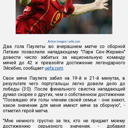
Action Images/ uefa.com
Два гола Паулеты во вчерашнем матче со сборной
Латвии позволили нападающему "Пари Сен-Жермен"
довести число забитых за национальную команду
мячей до 42 и превзойти достижение легендарного
Эйсебио, сообщает
uefa.com
.
Свои мячи Паулета забил на 19-й и 21-й минутах, в
результате чего португальцы легко довели дело до
победы (3:0). После финального свистка нападающий
думал скорее о других, чем о собственном достижении.
"Посвящаю эти голы членам своей семьи - они знают,
какое значение для меня имеют мячи за сборную", -
отметил герой матча.
"Мне немного грустно за тех, кто не придает моему
достижению серьезного значения, - добавил