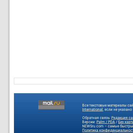
Все текстовые материалы са
International
, если не указано
Обратная связь:
Редакция са
Версии:
Palm / PDA
/
Без карт
NEWSru.com – самые быстры
Политика конфиденциальнос