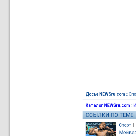
Досье NEWSru.com
::
Спо
Каталог NEWSru.com
::
И
ССЫЛКИ ПО ТЕМЕ
Спорт
|
Мейвез