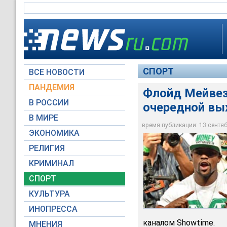
СПОРТ
ВСЕ НОВОСТИ
ПАНДЕМИЯ
Флойд Мейвез
В РОССИИ
очередной вых
Чемпион мира в пят
младший гарантиров
В МИРЕ
аргентинцем Марко
время публикации: 13 сентябр
ЭКОНОМИКА
Reuters
РЕЛИГИЯ
КРИМИНАЛ
СПОРТ
КУЛЬТУРА
ИНОПРЕССА
каналом Showtime.
МНЕНИЯ