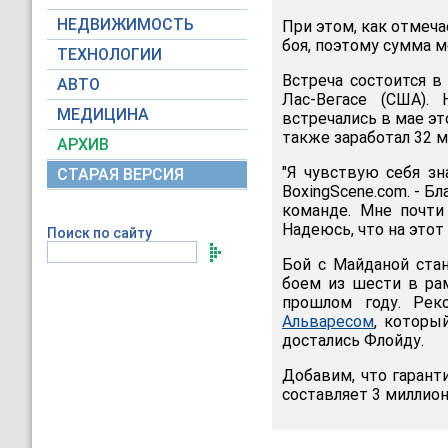
НЕДВИЖИМОСТЬ
При этом, как отмеч
боя, поэтому сумма 
ТЕХНОЛОГИИ
Встреча состоится в
АВТО
Лас-Вегасе (США).
МЕДИЦИНА
встречались в мае э
также заработал 32 м
АРХИВ
"Я чувствую себя зн
СТАРАЯ ВЕРСИЯ
BoxingScene.com. - Б
команде. Мне почти
Надеюсь, что на этот
Поиск по сайту
Бой с Майданой ста
боем из шести в рам
прошлом году. Ре
Альваресом
, которы
достались Флойду.
Добавим, что гаран
составляет 3 миллион