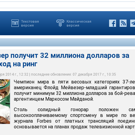
Текстовая
Классическая
версия
версия
ер получит 32 миллиона долларов за
од на ринг
и весовых категориях 37-летний американец Флойд Мейвезер-
анно получит минимум 32 миллиона долларов за бой-реванш с
сом Майданой
я 2014 г., 12:32 | последнее обновление: 07 декабря 2017 г., 10:35
Чемпион мира в пяти весовых категориях 37-ле
американец Флойд Мейвезер-младший гарантиров
получит минимум 32 миллиона долларов за бой-рев
аргентинцем Маркосом Майданой.
Столь солидный гонорар положен са
высокооплачиваемому спортсмену в мире по ве
журнала Forbes от платных трансляций поедин
основывается на планах продаж телевизионной кар