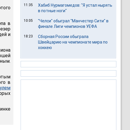
11:35
Хабиб Нурмагомедов: "Я устал нырять
этого
в потные ноги"
10:05
"Челси" обыграл "Манчестер Сити" в
ena в
финале Лиги чемпионов УЕФА
езер
дей и
18:23
Сборная России обыграла
Швейцарию на чемпионате мира по
хоккею
пиона
рошей
сным.
ертым
ого в
улем
торых
динке