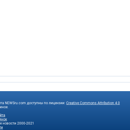
йта NEWSru.com доступны по лицензии:
Creative Commons Attribution 4.0
 иное.
йта
инок
е новости
2000-2021
ти