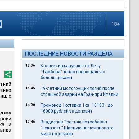
18+
ПОСЛЕДНИЕ НОВОСТИ РАЗДЕЛА
18:36
Коллектив канувшего в Лету
"Тамбова" тепло попрощался с
болельщиками
тний
16:45
19-летний мотогонщик погиб после
анно
страшной аварии на Гран-при Италии
анш с
14:00
Промокод 1хставка 1xs_10193 - до
16000 рублей за депозит
мому
рсии
12:46
Владислав Третьяк потребовал
ка и
"наказать" Швецию на чемпионате
тинки
мира по хоккею