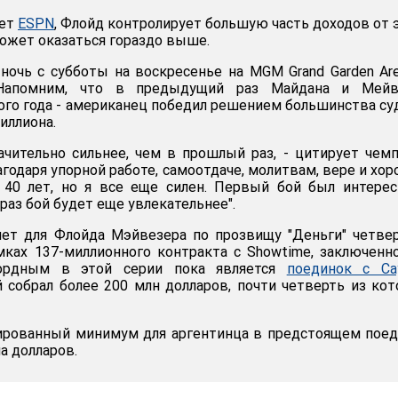
ает
ESPN
, Флойд контролирует большую часть доходов от 
может оказаться гораздо выше.
 ночь с субботы на воскресенье на MGM Grand Garden Ar
 Напомним, что в предыдущий раз Майдана и Мейв
того года - американец победил решением большинства су
иллиона.
ачительно сильнее, чем в прошлый раз, - цитирует чем
лагодаря упорной работе, самоотдаче, молитвам, вере и хо
 40 лет, но я все еще силен. Первый бой был интере
 раз бой будет еще увлекательнее".
нет для Флойда Мэйвезера по прозвищу "Деньги" четв
ках 137-миллионного контракта с Showtime, заключенн
кордным в этой серии пока является
поединок с Са
й собрал более 200 млн долларов, почти четверть из ко
тированный минимум для аргентинца в предстоящем пое
а долларов.