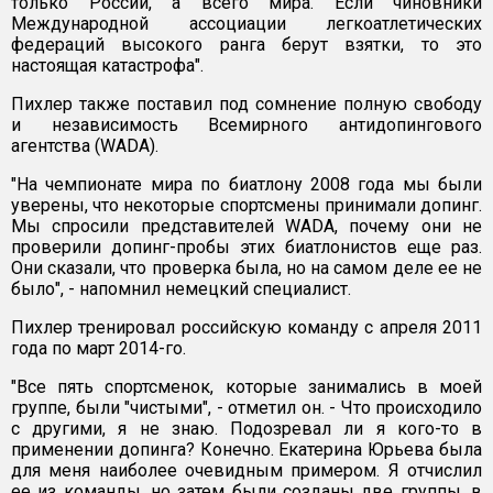
только России, а всего мира. Если чиновники
Международной ассоциации легкоатлетических
федераций высокого ранга берут взятки, то это
настоящая катастрофа".
Пихлер также поставил под сомнение полную свободу
и независимость Всемирного антидопингового
агентства (WADA).
"На чемпионате мира по биатлону 2008 года мы были
уверены, что некоторые спортсмены принимали допинг.
Мы спросили представителей WADA, почему они не
проверили допинг-пробы этих биатлонистов еще раз.
Они сказали, что проверка была, но на самом деле ее не
было", - напомнил немецкий специалист.
Пихлер тренировал российскую команду с апреля 2011
года по март 2014-го.
"Все пять спортсменок, которые занимались в моей
группе, были "чистыми", - отметил он. - Что происходило
с другими, я не знаю. Подозревал ли я кого-то в
применении допинга? Конечно. Екатерина Юрьева была
для меня наиболее очевидным примером. Я отчислил
ее из команды, но затем были созданы две группы, в