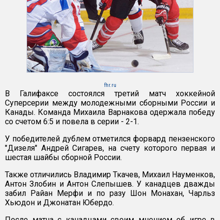
fhr.ru
В Галифаксе состоялся третий матч хоккейной
Суперсерии между молодежными сборными России и
Канады. Команда Михаила Варнакова одержала победу
со счетом 6:5 и повела в серии - 2-1.
У победителей дублем отметился форвард пензенского
"Дизеля" Андрей Сигарев, на счету которого первая и
шестая шайбы сборной России.
Также отличились Владимир Ткачев, Михаил Науменков,
Антон Злобин и Антон Слепышев. У канадцев дважды
забил Райан Мерфи и по разу Шон Монахан, Чарльз
Хьюдон и Джонатан Юбердо.
После матча с канадцами своим мнением об игре в