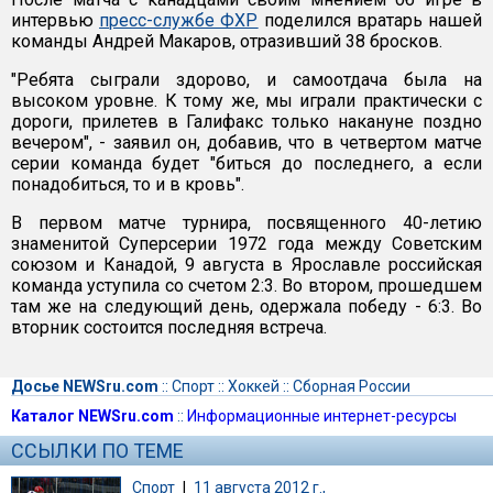
интервью
пресс-службе ФХР
поделился вратарь нашей
команды Андрей Макаров, отразивший 38 бросков.
"Ребята сыграли здорово, и самоотдача была на
высоком уровне. К тому же, мы играли практически с
дороги, прилетев в Галифакс только накануне поздно
вечером", - заявил он, добавив, что в четвертом матче
серии команда будет "биться до последнего, а если
понадобиться, то и в кровь".
В первом матче турнира, посвященного 40-летию
знаменитой Суперсерии 1972 года между Советским
союзом и Канадой, 9 августа в Ярославле российская
команда уступила со счетом 2:3. Во втором, прошедшем
там же на следующий день, одержала победу - 6:3. Во
вторник состоится последняя встреча.
Досье NEWSru.com
::
Спорт
::
Хоккей
::
Сборная России
Каталог NEWSru.com
::
Информационные интернет-ресурсы
ССЫЛКИ ПО ТЕМЕ
Спорт
|
11 августа 2012 г.,