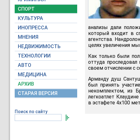
СПОРТ
КУЛЬТУРА
анализы дали положи
ИНОПРЕССА
который входит в с
МНЕНИЯ
агентства. Нандроло
целях увеличения мы
НЕДВИЖИМОСТЬ
ТЕХНОЛОГИИ
Как только были пол
оттуда проследовал 
АВТО
своем отчислении с 
МЕДИЦИНА
Арманду душ Сантуш
АРХИВ
был принять участи
некомплектом, из Б
СТАРАЯ ВЕРСИЯ
легкоатлет Клаудин
в эстафете 4x100 мет
Поиск по сайту