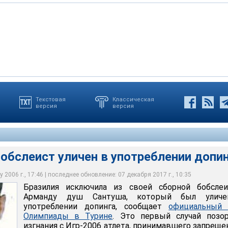
Текстовая
Классическая
версия
версия
ист уличен в употреблении допинга
обслеист уличен в употреблении допи
 2006 г., 17:46 | последнее обновление: 07 декабря 2017 г., 10:35
Бразилия исключила из своей сборной бобслеи
Арманду душ Сантуша, который был улич
употреблении допинга, сообщает
официальный 
Олимпиады в Турине
. Это первый случай позор
изгнания с Игр-2006 атлета, принимавшего запрещ