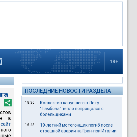
18+
ПОСЛЕДНИЕ НОВОСТИ РАЗДЕЛА
нга
18:36
Коллектив канувшего в Лету
"Тамбова" тепло попрощался с
стов
болельщиками
ен в
сайт
16:45
19-летний мотогонщик погиб после
ного
страшной аварии на Гран-при Италии
енные