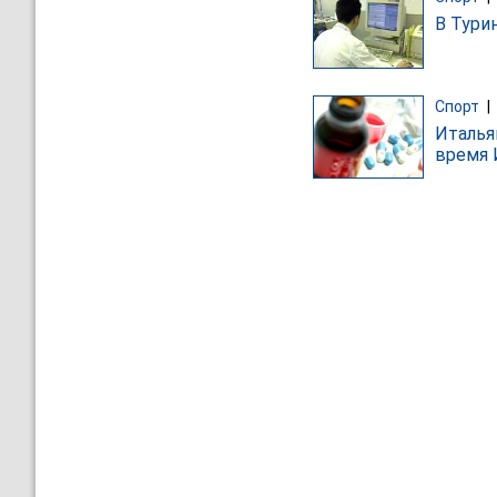
В Тури
Спорт
|
Италья
время 