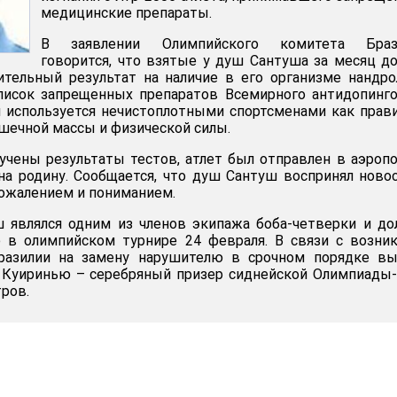
медицинские препараты.
В заявлении Олимпийского комитета Браз
говорится, что взятые у душ Сантуша за месяц д
тельный результат на наличие в его организме нандро
писок запрещенных препаратов Всемирного антидопинг
н используется нечистоплотными спортсменами как прав
шечной массы и физической силы.
учены результаты тестов, атлет был отправлен в аэропо
на родину. Сообщается, что душ Сантуш воспринял ново
сожалением и пониманием.
 являлся одним из членов экипажа боба-четверки и д
е в олимпийском турнире 24 февраля. В связи с возн
разилии на замену нарушителю в срочном порядке вы
е Куиринью – серебряный призер сиднейской Олимпиады
ров.