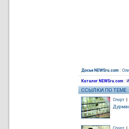
Досье NEWSru.com
::
Ол
Каталог NEWSru.com
::
И
ССЫЛКИ ПО ТЕМЕ
Спорт
|
Дурман
Спорт
|