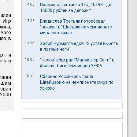
14:00
Промокод 1хставка 1xs_10193 - до
16000 рублей за депозит
илии
о Игр
12:46
Владислав Третьяк потребовал
лона,
"наказать" Швецию на чемпионате
ового
мира по хоккею
ило в
11:35
Хабиб Нурмагомедов: "Я устал нырять
в потные ноги"
рт, и
10:05
"Челси" обыграл "Манчестер Сити" в
сть о
финале Лиги чемпионов УЕФА
18:23
Сборная России обыграла
олжен
Швейцарию на чемпионате мира по
икшим
хоккею
зван
-2000