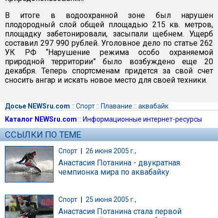
В итоге в водоохранной зоне был нарушен
плодородный слой общей площадью 215 кв. метров,
площадку забетонировали, засыпали щебнем. Ущерб
составил 297 990 рублей. Уголовное дело по статье 262
УК РФ “Нарушение режима особо охраняемой
природной территории” было возбуждено еще 20
декабря. Теперь спортсменам придется за свой счет
сносить ангар и искать новое место для своей техники.
Досье NEWSru.com
::
Спорт
::
Плавание
::
аквабайк
Каталог NEWSru.com
::
Информационные интернет-ресурсы
ССЫЛКИ ПО ТЕМЕ
Спорт
|
26 июня 2005 г.,
Анастасия Потанина - двукратная
чемпионка мира по аквабайку
Спорт
|
25 июня 2005 г.,
Анастасия Потанина стала первой