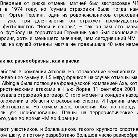
 Впервые от риска отмены матчей был застрахован Ч
и в 1974 году, но "сумма страховки была тогда нам
ает Юрген Герлинг, один из родоначальников страхова
от уже три десятилетия он страхует преимуществ
 футболистов. "Ноги и союзы", – так он сам это назы
о футболу на территории Германии уже был экономиче
ерлинг, хоть и меньшего значения, чем сегодняшний ЧМ.
мма на случай отмены матча не превышала 40 млн нем
к же разнообразны, как и риски
работал в компании Albingia. Но страхование чемпионата
тривавшее сумму в 1,5 млрд франков на случай отмены ма
 Albingia была поглощена французской компанией Axa, кот
ористическими атаками в Нью-Йорке 11 сентября 2001 
тозвала страховой договор. С того момента концерн нахо
оложении в области страхования спорта. И Герлинг вме
аботодателя. На самом деле, опасения Axa по поводу
оль уж необоснованны. Планы на террористические 
его, уже во время ЧМ во Франции.
ают участников и болельщиков такого крупного спорти
ом шагу, и потому разработано большое число разнообр