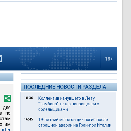
18+
ПОСЛЕДНИЕ НОВОСТИ РАЗДЕЛА
18:36
Коллектив канувшего в Лету
"Тамбова" тепло попрощался с
 для
болельщиками
е по
истам
16:45
19-летний мотогонщик погиб после
то им
страшной аварии на Гран-при Италии
furter