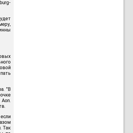
burg-
удет
меру,
инны
овых
ьного
ховой
упать
а. "В
почке
 Aon.
тв.
если
азом
. Так