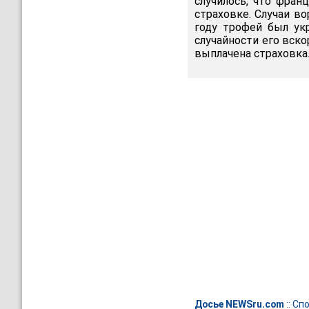
случилось, что фран
страховке. Случаи в
году трофей был ук
случайности его вско
выплачена страховка
Досье NEWSru.com
::
Спо