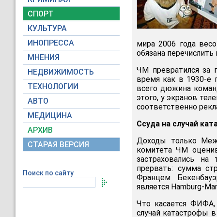
СПОРТ
КУЛЬТУРА
ИНОПРЕССА
мира 2006 года весо
обязана перечислить 
МНЕНИЯ
ЧМ превратился за 
НЕДВИЖИМОСТЬ
время как в 1930-е 
ТЕХНОЛОГИИ
всего дюжина команд
этого, у экранов тел
АВТО
соответственно рекл
МЕДИЦИНА
Ссуда на случай ка
АРХИВ
Доходы только Меж
СТАРАЯ ВЕРСИЯ
комитета ЧМ оценив
застраховались на 
прервать: сумма ст
Поиск по сайту
Францем Бекенбауэ
является Hamburg-Man
Что касается ФИФА,
случай катастрофы в 