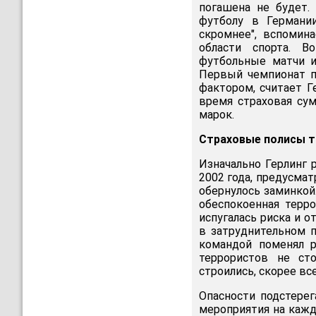
погашена не будет.
футболу в Германи
скромнее", вспомин
области спорта. В
футбольные матчи и
Первый чемпионат п
фактором, считает Г
время страховая су
марок.
Страховые полисы та
Изначально Герлинг 
2002 года, предусма
обернулось заминкой.
обеспокоенная терр
испугалась риска и о
в затруднительном п
командой поменял р
террористов не ст
строились, скорее вс
Опасности подстерег
мероприятия на кажд