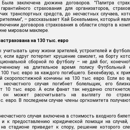
. Была заключена дюжина договоров. "Палитра страх
гарантийного страхования для организаторов, страхо
чих транспортных средств, до несчастных случаев, ко
зрителями", – рассказывает Кай Бокельманн, который явл
лючении договоров страхования в области спорта в ком
чине мировом маклере.
астрахована на 130 тыс. евро
 учитывать цену жизни зрителей, устроителей и футбо
, если вдруг потерпит крушение самолет, на борту кот
циональной сборной по футболу – не дай бог, конечно
юченному на длительное время полису Футбольный 
 100 тыс. евро за каждого погибшего. Бекенбауэр, к при
ай скоропостижной кончины на 130 тыс. евро. Если во 
 несчастного случая погибнет болельщик, его близк
т 10 тыс. евро. А если фанат так неудачно споткнется
, он может рассчитывать на выплату по страхо
. евро. В последнем случае члены оргкомитета получаю
несчастного случая включена в стоимость входного билет
 и к предоставлению юридической помощи на случай, 
 на стадионе приведет к спору, решение которого сл