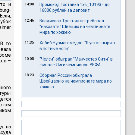
Это и
14:00
Промокод 1хставка 1xs_10193 - до
burg-
16000 рублей за депозит
Если,
12:46
Владислав Третьяк потребовал
Кубок
"наказать" Швецию на чемпионате
eimer
мира по хоккею
11:35
Хабиб Нурмагомедов: "Я устал нырять
 В то
в потные ноги"
овала
Кроме
10:05
"Челси" обыграл "Манчестер Сити" в
ков –
финале Лиги чемпионов УЕФА
18:23
Сборная России обыграла
Швейцарию на чемпионате мира по
хоккею
ного
ктуры
ется
стом
иком
у на
ссуда