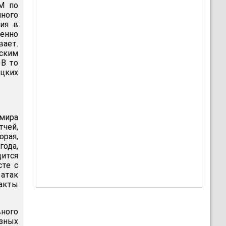
М по
ного
ния в
енно
вает.
ским
 В то
ецких
 мира
тчей,
орая,
года,
дится
сте с
 атак
акты
вного
азных