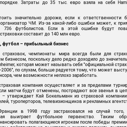
порядке. Затраты до 35 тыс. евро взяла на себя Ham
оить значительно дороже, если к ответственности б
 организатор ЧМ. Из-за какой-либо ошибки может, к при
з 736 футболистов. Если в этой ошибке будут пов
страховки составит до 140 млн евро.
, футбол – прибыльный бизнес
 страховок, чемпионаты мира всегда были для страх
 бизнесом, поскольку дело редко доходило до значител
nheimer, которая может называть себя "официальной стра
006", по слухам, больше радуется тому, что может выст
нсора, чем возможности неплохо заработать.
траховая компания осуществляет и за пределами турнир
 если матчи будут отменены, пострадают все звенья в це
, – утверждает Кай Бокельманн из страховой компании
елей, туроперторов, телевизионщиков и рекламных агентс
ранции в 1998 году застраховался на случай того, 
рная выиграет футбольное первенство. Таким обр
нансировать полагающиеся игрокам после победы премии