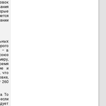
овок
вания
торые
яется
пании
льных
орого
! – в
союз
меру,
время
ие и
, что
вке,
т 260
а. То
если
едует