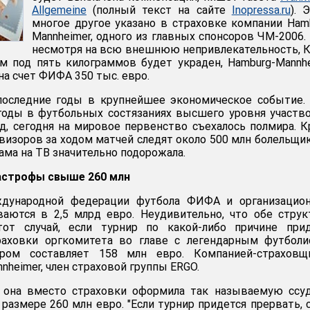
Allgemeine
(полный текст на сайте
Inopressa.ru
). 
многое другое указано в страховке компании Ham
Mannheimer, одного из главных спонсоров ЧМ-2006. 
несмотря на всю внешнюю непривлекательность, 
м под пять килограммов будет украден, Hamburg-Mannh
на счет ФИФА 350 тыс. евро.
последние годы в крупнейшее экономическое событие.
годы в футбольных состязаниях высшего уровня участв
, сегодня на мировое первенство съехалось полмира. 
евизоров за ходом матчей следят около 500 млн болельщи
ама на ТВ значительно подорожала.
тастрофы свыше 260 млн
дународной федерации футбола ФИФА и организацион
аются в 2,5 млрд евро. Неудивительно, что обе стру
тот случай, если турнир по какой-либо причине прид
раховки оргкомитета во главе с легендарным футболи
ром составляет 158 млн евро. Компанией-страховщ
nheimer, член страховой группы ERGO.
 она вместо страховки оформила так называемую ссуд
размере 260 млн евро. "Если турнир придется прервать, 