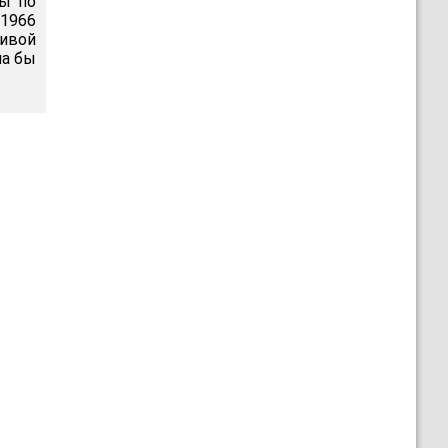
ты по
 1966
ливой
ла бы