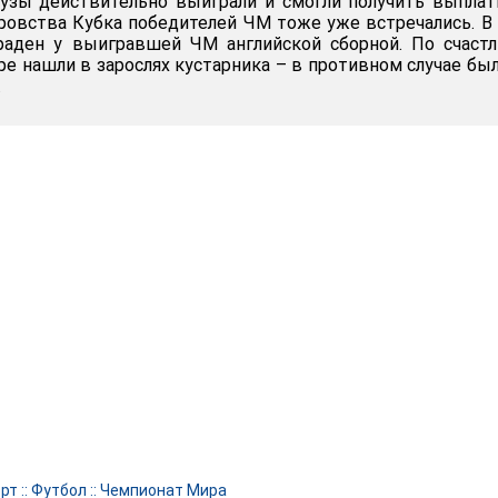
цузы действительно выиграли и смогли получить выпла
оровства Кубка победителей ЧМ тоже уже встречались. В
раден у выигравшей ЧМ английской сборной. По счаст
ре нашли в зарослях кустарника – в противном случае бы
.
рт
::
Футбол
::
Чемпионат Мира