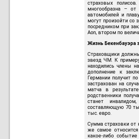
страховых полисов
многообразна – от 
автомобилей и плаву
могут произойти со 
посредником при зак
Aon, втором по вели
Жизнь Бекенбауэра з
Страховщики должны
звезд ЧМ. К примеру
находились члены на
дополнение к закл
Германии получит по
застрахован на случ
матча в результате
родственники получа
станет инвалидом
составляющую 70 тыс
тыс. евро.
Сумма страховки от 
же самое относится
какое-либо событие