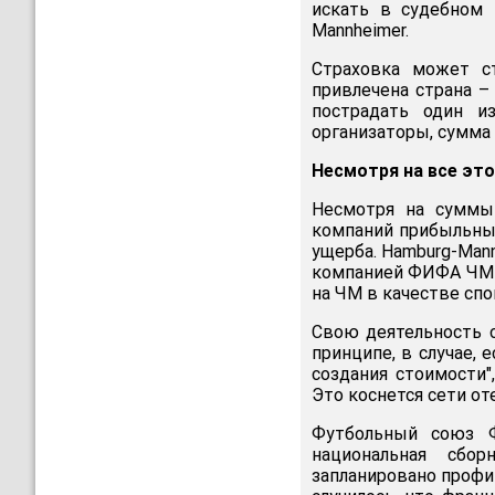
искать в судебном 
Mannheimer.
Страховка может ст
привлечена страна –
пострадать один и
организаторы, сумма 
Несмотря на все это
Несмотря на суммы
компаний прибыльным
ущерба. Hamburg-Man
компанией ФИФА ЧМ-2
на ЧМ в качестве спо
Свою деятельность с
принципе, в случае,
создания стоимости"
Это коснется сети от
Футбольный союз Ф
национальная сбо
запланировано профи