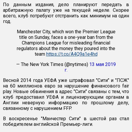
По данным издания, дело планируют передать в
арбитражную палату уже на текущей неделе. Скорее
всего, клуб потребуют отстранить как минимум на один
год.
Manchester City, which won the Premier League
title on Sunday, faces a one-year ban from the
Champions League for misleading financial
regulators about the money they poured into the
team
https://t.co/A4Q9a1e4hd
— The New York Times (@nytimes)
13 мая 2019
г.
Весной 2014 года УЕФА уже штрафовал "Сити" и "ПСЖ"
на 60 миллионов евро за нарушение финансового fair
play. Новые обвинения в адрес "Сити" связаны с тем, что
клуб предоставил УЕФА и лицензирующим органам в
Англии неверную информацию по прошлому делу,
связанному с нарушением FFP.
В воскресенье "Манчестер Сити" в шестой раз стал
победителем английской Премьер-лиги.