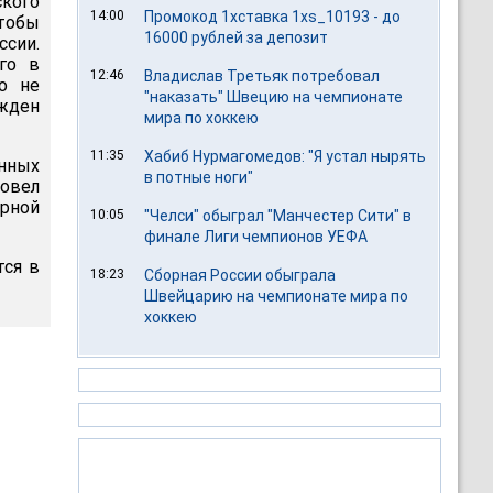
кого
14:00
Промокод 1хставка 1xs_10193 - до
тобы
16000 рублей за депозит
сии.
го в
12:46
Владислав Третьяк потребовал
ко не
"наказать" Швецию на чемпионате
жден
мира по хоккею
11:35
Хабиб Нурмагомедов: "Я устал нырять
енных
в потные ноги"
ровел
орной
10:05
"Челси" обыграл "Манчестер Сити" в
финале Лиги чемпионов УЕФА
тся в
18:23
Сборная России обыграла
Швейцарию на чемпионате мира по
хоккею