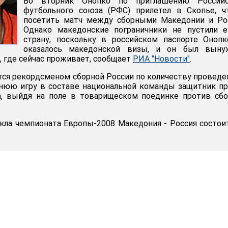
Во вторник Онопко по приглашению Российс
футбольного союза (РФС) прилетел в Скопье, ч
посетить матч между сборными Македонии и Рос
Однако македонские пограничники не пустили е
страну, поскольку в российском паспорте Оноп
оказалось македонской визы, и он был выну
, где сейчас проживает, сообщает
РИА "Новости"
.
тся рекордсменом сборной России по количеству провед
днюю игру в составе национальной команды защитник п
да, выйдя на поле в товарищеском поединке против сб
кла чемпионата Европы-2008 Македония - Россия состои