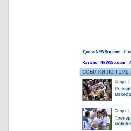
Досье NEWSru.com
::
Спо
Каталог NEWSru.com
::
И
ССЫЛКИ ПО ТЕМЕ
Спорт
|
Россий
македо
Спорт
|
Тренер
молод