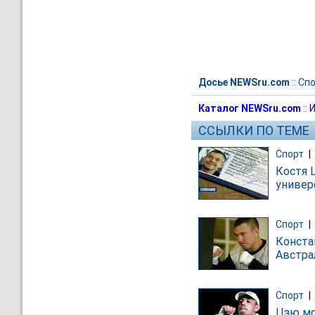
Досье NEWSru.com
::
Спо
Каталог NEWSru.com
::
И
ССЫЛКИ ПО ТЕМЕ
Спорт
|
Костя 
универ
Спорт
|
Конста
Австра
Спорт
|
Цзю мо