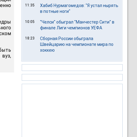
енно
11:35
Хабиб Нурмагомедов: "Я устал нырять
в потные ноги"
едры
10:05
"Челси" обыграл "Манчестер Сити" в
ного
финале Лиги чемпионов УЕФА
иском
18:23
Сборная России обыграла
Швейцарию на чемпионате мира по
быть
хоккею
вуз,