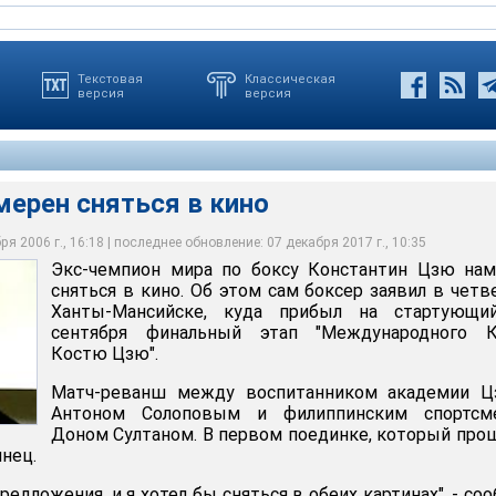
Текстовая
Классическая
версия
версия
мерен сняться в кино
я 2006 г., 16:18 | последнее обновление: 07 декабря 2017 г., 10:35
Экс-чемпион мира по боксу Константин Цзю нам
сняться в кино
сняться в кино. Об этом сам боксер заявил в четв
Ханты-Мансийске, куда прибыл на стартующи
сентября финальный этап "Международного К
Костю Цзю".
Матч-реванш между воспитанником академии Ц
Антоном Солоповым и филиппинским спортсм
Доном Султаном. В первом поединке, который про
нец.
редложения, и я хотел бы сняться в обеих картинах", - со