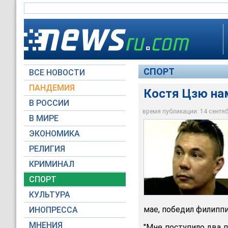
СПОРТ
ВСЕ НОВОСТИ
ПАНДЕМИЯ
Костя Цзю на
В РОССИИ
время публикации: 14 сентябр
В МИРЕ
Костя Цзю намерен 
ЭКОНОМИКА
Вести
РЕЛИГИЯ
КРИМИНАЛ
СПОРТ
КУЛЬТУРА
мае, победил филиппи
ИНОПРЕССА
МНЕНИЯ
"Мне поступило два п