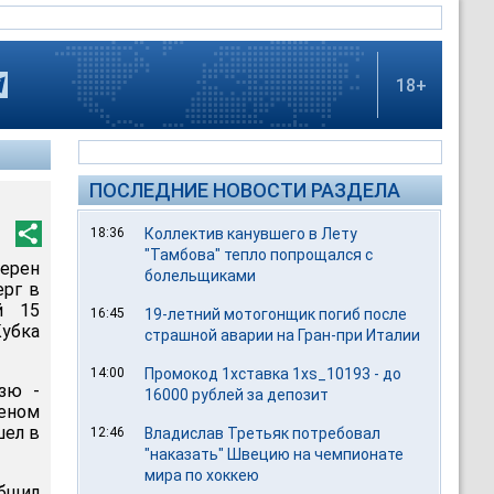
18+
ПОСЛЕДНИЕ НОВОСТИ РАЗДЕЛА
18:36
Коллектив канувшего в Лету
"Тамбова" тепло попрощался с
ерен
болельщиками
ерг в
й 15
16:45
19-летний мотогонщик погиб после
убка
страшной аварии на Гран-при Италии
14:00
Промокод 1хставка 1xs_10193 - до
зю -
16000 рублей за депозит
еном
шел в
12:46
Владислав Третьяк потребовал
"наказать" Швецию на чемпионате
мира по хоккею
общил