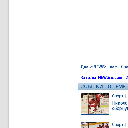
Досье NEWSru.com
::
Спо
Каталог NEWSru.com
::
И
ССЫЛКИ ПО ТЕМЕ
Спорт
|
Никола
сборн
Спорт
|