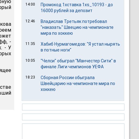
рную
14:00
Промокод 1хставка 1xs_10193 - до
торый
16000 рублей за депозит
12:46
Владислав Третьяк потребовал
ыкова
"наказать" Швецию на чемпионате
реем
мира по хоккею
ожет
фф, -
11:35
Хабиб Нурмагомедов: "Я устал нырять
. - У
в потные ноги"
орых
10:05
"Челси" обыграл "Манчестер Сити" в
финале Лиги чемпионов УЕФА
оящее
18:23
Сборная России обыграла
Швейцарию на чемпионате мира по
стве
хоккею
авший