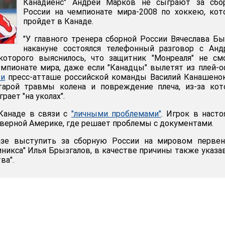
Канадиенс" Андрей Марков не сыграют за сбо
России на чемпионате мира-2008 по хоккею, ко
пройдет в Канаде.
"У главного тренера сборной России Вячеслава Б
накануне состоялся телефонный разговор с Анд
оторого выяснилось, что защитник "Монреаля" не см
емпионате мира, даже если "Канадцы" вылетят из плей-о
ти
пресс-атташе российской команды Василий Канашенок
арой травмы колена и повреждение плеча, из-за кот
рает "на уколах".
Канаде в связи с
"личными проблемами"
. Игрок в наст
еверной Америке, где решает проблемы с документами.
азе выступить за сборную России на мировом первен
иникса" Илья Брызгалов, в качестве причины также указ
ва".