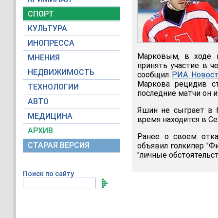
СПОРТ
КУЛЬТУРА
ИНОПРЕССА
Марковым, в ходе к
МНЕНИЯ
принять участие в ч
НЕДВИЖИМОСТЬ
сообщил
РИА Новос
Маркова рецидив ст
ТЕХНОЛОГИИ
последние матчи он иг
АВТО
Яшин не сыграет в 
МЕДИЦИНА
время находится в С
АРХИВ
Ранее о своем отк
СТАРАЯ ВЕРСИЯ
объявил голкипер "Ф
"личные обстоятельст
Поиск по сайту