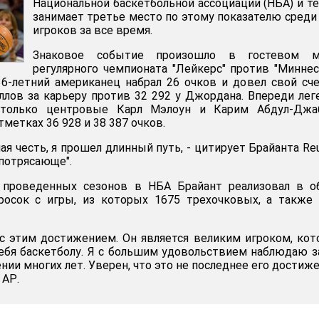
Национальной баскетбольной ассоциации (НБА) и т
занимает третье место по этому показателю среди
игроков за все время.
Знаковое событие произошло в гостевом м
регулярного чемпионата "Лейкерс" против "Минне
 36-летний американец набрал 26 очков и довел свой сч
аллов за карьеру против 32 292 у Джордана. Впереди ле
ь только центровые Карл Мэлоун и Карим Абдул-Джаб
метках 36 928 и 38 387 очков.
ая честь, я прошел длинный путь, - цитирует Брайанта Reu
 потрясающе".
 проведенных сезонов в НБА Брайант реализовал в о
росок с игры, из которых 1675 трехочковых, а также
с этим достижением. Он является великим игроком, ко
себя баскетболу. Я с большим удовольствием наблюдаю з
нии многих лет. Уверен, что это не последнее его достиже
 АР.