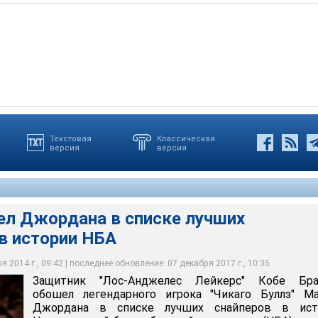
Текстовая
Классическая
версия
версия
рдана в списке лучших бомбардиров в истории НБА
ел Джордана в списке лучших
в истории НБА
 2014 г., 09:42 | последнее обновление: 07 декабря 2017 г., 10:35
Защитник "Лос-Анджелес Лейкерс" Кобе Бра
обошел легендарного игрока "Чикаго Буллз" Ма
Джордана в списке лучших снайперов в ист