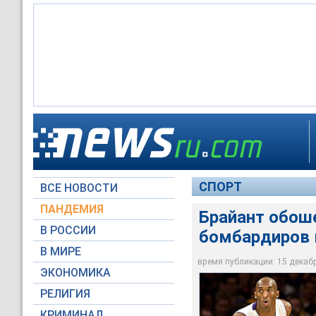
Брайант обошел Джо
СПОРТ
ВСЕ НОВОСТИ
Global Look Press
ПАНДЕМИЯ
Брайант обош
В РОССИИ
бомбардиров 
В МИРЕ
время публикации: 15 декабря
ЭКОНОМИКА
РЕЛИГИЯ
КРИМИНАЛ