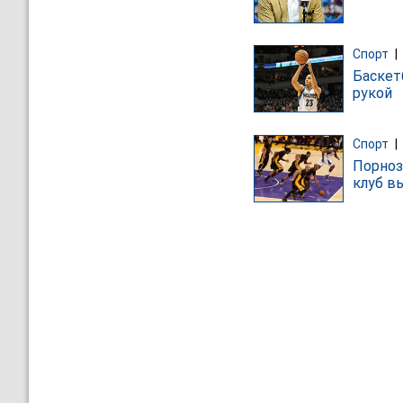
Спорт
|
Баскет
рукой
Спорт
|
Порноз
клуб в