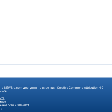
йта NEWSru.com доступны по лицензии:
Creative Commons Attribution 4.0
 иное.
йта
инок
е новости
2000-2021
ти