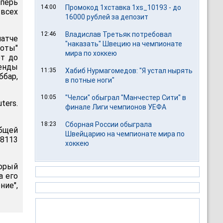
еперь
14:00
Промокод 1хставка 1xs_10193 - до
 всех
16000 рублей за депозит
12:46
Владислав Третьяк потребовал
атче
"наказать" Швецию на чемпионате
соты"
мира по хоккею
ет до
генды
11:35
Хабиб Нурмагомедов: "Я устал нырять
бар,
в потные ноги"
10:05
"Челси" обыграл "Манчестер Сити" в
ters.
финале Лиги чемпионов УЕФА
18:23
Сборная России обыграла
бщей
Швейцарию на чемпионате мира по
 8113
хоккею
торый
а его
ние",