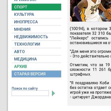
СПОРТ
КУЛЬТУРА
ИНОПРЕССА
(100:94), в котором
МНЕНИЯ
показателя 32 310 б
НЕДВИЖИМОСТЬ
"Лейкерс" осталис
остановившиеся на от
ТЕХНОЛОГИИ
"Для меня это огромн
АВТО
- Это действительно
МЕДИЦИНА
Отметим, что за 19
АРХИВ
сложности 11 261 б
СТАРАЯ ВЕРСИЯ
штрафных.
"Я поздравляю Коби 
без остатка отдает 
Поиск по сайту
игрой уже на протяже
- цитирует Джордана