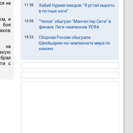
ся на
11:35
Хабиб Нурмагомедов: "Я устал нырять
в потные ноги"
ым, и
10:05
"Челси" обыграл "Манчестер Сити" в
 боя
финале Лиги чемпионов УЕФА
наков
18:23
Сборная России обыграла
Швейцарию на чемпионате мира по
в на
хоккею
такую
ыбрал
ти с