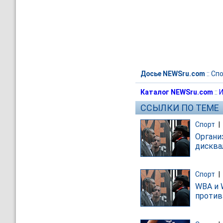
Досье NEWSru.com
::
Спо
Каталог NEWSru.com
::
И
ССЫЛКИ ПО ТЕМЕ
Спорт
|
Органи
дискв
Спорт
|
WBA и 
против