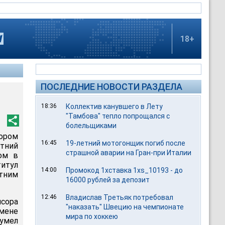
18+
ПОСЛЕДНИЕ НОВОСТИ РАЗДЕЛА
18:36
Коллектив канувшего в Лету
"Тамбова" тепло попрощался с
болельщиками
тором
16:45
19-летний мотогонщик погиб после
етний
страшной аварии на Гран-при Италии
ом в
итул
14:00
Промокод 1хставка 1xs_10193 - до
тним
16000 рублей за депозит
12:46
Владислав Третьяк потребовал
исора
"наказать" Швецию на чемпионате
змене
мира по хоккею
умел