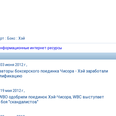
рт
::
Бокс
::
Хэй
нформационные интернет-ресурсы
03 июня 2012 г.,
заторы боксерского поединка Чисора - Хэй заработали
алификацию
19 мая 2012 г.,
WBO одобрили поединок Хэй-Чисора, WBC выступает
 боя "скандалистов"