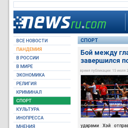
СПОРТ
ВСЕ НОВОСТИ
ПАНДЕМИЯ
Бой между гл
В РОССИИ
завершился п
В МИРЕ
Бой между главными
время публикации: 15 июля 20
ЭКОНОМИКА
Reuters
РЕЛИГИЯ
КРИМИНАЛ
СПОРТ
КУЛЬТУРА
ИНОПРЕССА
ударами Хэй отпра
МНЕНИЯ