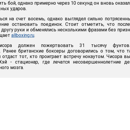
ть бой, однако примерно через 10 секунд он вновь оказал
щных ударов.
ься на счет восемь, однако выглядел сильно потрясенн
ние остановить поединок. Стоит отметить, что после
 другу руки и обменялись несколькими фразами без приз
бщает
allboxing.ru
.
Чисора должен пожертвовать 31 тысячу фунто
. Ранее британские боксеры договорились о том, что 
и отдаст тот, кто проиграет встречу нокаутом. Чисора в
Хэй - стационар, где лечатся несовершеннолетние де
ого мозга.