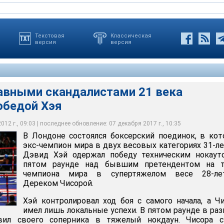
Текстовая
Классическая
версия
версия
авными скандалистами 21 века
обедой Хэя
 скандалистами 21 века завершился победой Хэя
12 г., 09:03 | последнее обновление: 07 декабря 2017 г., 10:35
В Лондоне состоялся боксерский поединок, в ко
экс-чемпион мира в двух весовых категориях 31-л
Дэвид Хэй одержал победу техническим нокаут
пятом раунде над бывшим претендентом на т
чемпиона мира в супертяжелом весе 28-ле
Дереком Чисорой.
Хэй контролировал ход боя с самого начала, а Ч
имел лишь локальные успехи. В пятом раунде в ра
вил своего соперника в тяжелый нокдаун. Чисора с