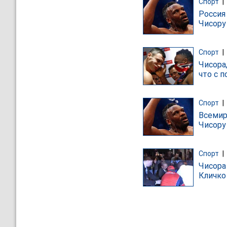
Спорт
|
Россия
Чисору
Спорт
|
Чисора
что с п
Спорт
|
Всемир
Чисору
Спорт
|
Чисора
Кличко