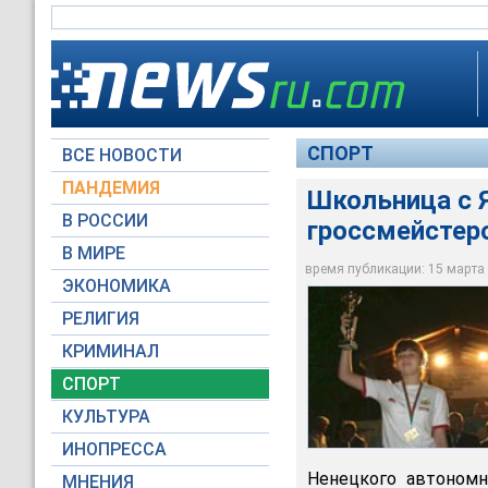
СПОРТ
ВСЕ НОВОСТИ
ПАНДЕМИЯ
Школьница с 
Школьница из Салех
В РОССИИ
гроссмейстеро
классическим шахм
международного гро
В МИРЕ
сегодняшний день 
время публикации: 15 марта 2
ЭКОНОМИКА
study-chess.ru
РЕЛИГИЯ
КРИМИНАЛ
СПОРТ
КУЛЬТУРА
ИНОПРЕССА
Ненецкого автономно
МНЕНИЯ