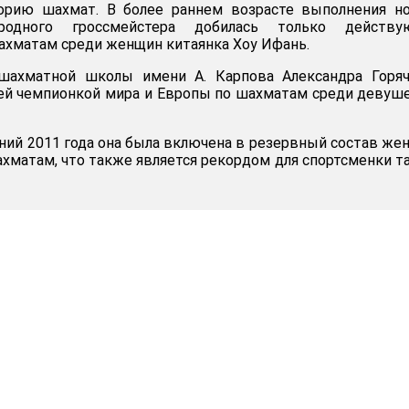
орию шахмат. В более раннем возрасте выполнения н
родного гроссмейстера добилась только действу
ахматам среди женщин китаянка Хоу Ифань.
шахматной школы имени А. Карпова Александра Горяч
ей чемпионкой мира и Европы по шахматам среди девуш
ний 2011 года она была включена в резервный состав же
ахматам, что также является рекордом для спортсменки т