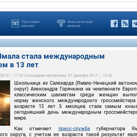
Текстовая
Классическая
версия
версия
Ямала стала международным
арда Александра Горячкина на чемпионате Европы по
м в 13 лет
атам среди женщин в Турции выполнила норму женского
ссмейстера и в возрасте 13 лет стала самым юным на
международным гроссмейстером
012 г., 17:39 | последнее обновление: 07 декабря 2017 г., 10:35
Школьница из Салехарда (Ямало-Ненецкий автон
округ) Александра Горячкина на чемпионате Евро
классическим шахматам среди женщин выпол
норму женского международного гроссмейстера
возрасте 13 лет 5 месяцев стала самым юны
сегодняшний день международным гроссмейстер
мире.
Как отмечает
пресс-служба
губернатора Ям
го округа, с учетом ее возраста такой результат явл