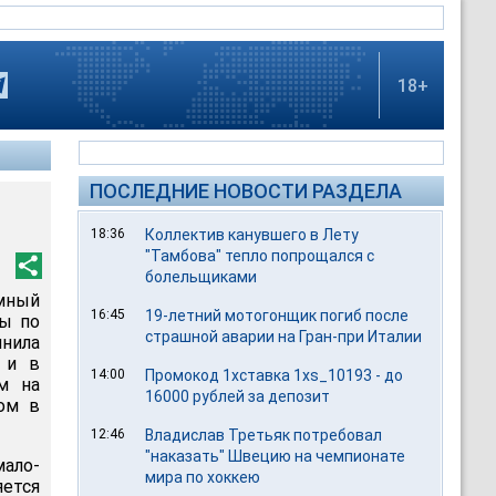
18+
ПОСЛЕДНИЕ НОВОСТИ РАЗДЕЛА
18:36
Коллектив канувшего в Лету
"Тамбова" тепло попрощался с
болельщиками
омный
16:45
19-летний мотогонщик погиб после
пы по
страшной аварии на Гран-при Италии
нила
 и в
14:00
Промокод 1хставка 1xs_10193 - до
м на
16000 рублей за депозит
ом в
12:46
Владислав Третьяк потребовал
"наказать" Швецию на чемпионате
ало-
мира по хоккею
яется