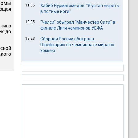
ормы
11:35
Хабиб Нурмагомедов: "Я устал нырять
ющая
в потные ноги"
10:05
"Челси" обыграл "Манчестер Сити" в
кина
финале Лиги чемпионов УЕФА
ек до
18:23
Сборная России обыграла
Швейцарию на чемпионате мира по
нской
хоккею
акого