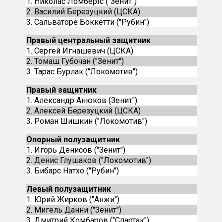
1. Николас Ломбертс ("Зенит")
2. Василий Березуцкий (ЦСКА)
3. Сальваторе Боккетти ("Рубин")
Правый центральный защитник
1. Сергей Игнашевич (ЦСКА)
2. Томаш Губочан ("Зенит")
3. Тарас Бурлак ("Локомотив")
Правый защитник
1. Александр Анюков (Зенит")
2. Алексей Березуцкий (ЦСКА)
3. Роман Шишкин ("Локомотив")
Опорный полузащитник
1. Игорь Денисов ("Зенит")
2. Денис Глушаков ("Локомотив")
3. Бибарс Натхо ("Рубин")
Левый полузащитник
1. Юрий Жирков ("Анжи")
2. Мигель Данни ("Зенит")
3. Дмитрий Комбаров ("Спартак")