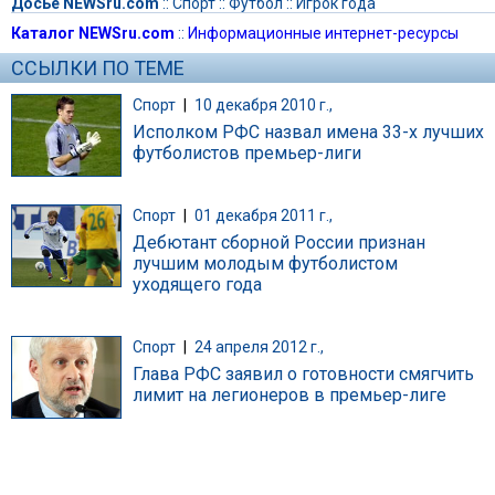
Досье NEWSru.com
::
Спорт
::
Футбол
::
Игрок года
Каталог NEWSru.com
::
Информационные интернет-ресурсы
ССЫЛКИ ПО ТЕМЕ
Спорт
|
10 декабря 2010 г.,
Исполком РФС назвал имена 33-х лучших
футболистов премьер-лиги
Спорт
|
01 декабря 2011 г.,
Дебютант сборной России признан
лучшим молодым футболистом
уходящего года
Спорт
|
24 апреля 2012 г.,
Глава РФС заявил о готовности смягчить
лимит на легионеров в премьер-лиге