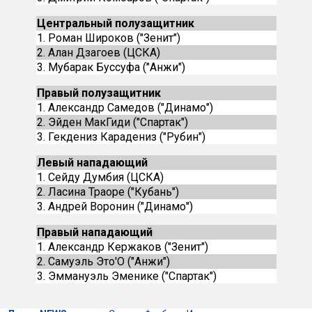
Центральный полузащитник
1. Роман Широков ("Зенит")
2. Алан Дзагоев (ЦСКА)
3. Мубарак Буссуфа ("Анжи")
Правый полузащитник
1. Александр Самедов ("Динамо")
2. Эйден МакГиди ("Спартак")
3. Гекдениз Карадениз ("Рубин")
Левый нападающий
1. Сейду Думбия (ЦСКА)
2. Ласина Траоре ("Кубань")
3. Андрей Воронин ("Динамо")
Правый нападающий
1. Александр Кержаков ("Зенит")
2. Самуэль Это'О ("Анжи")
3. Эммануэль Эменике ("Спартак")