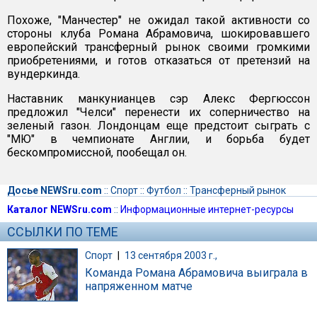
Похоже, "Манчестер" не ожидал такой активности со
стороны клуба Романа Абрамовича, шокировавшего
европейский трансферный рынок своими громкими
приобретениями, и готов отказаться от претензий на
вундеркинда.
Наставник манкунианцев сэр Алекс Фергюссон
предложил "Челси" перенести их соперничество на
зеленый газон. Лондонцам еще предстоит сыграть с
"МЮ" в чемпионате Англии, и борьба будет
бескомпромиссной, пообещал он.
Досье NEWSru.com
::
Спорт
::
Футбол
::
Трансферный рынок
Каталог NEWSru.com
::
Информационные интернет-ресурсы
ССЫЛКИ ПО ТЕМЕ
Спорт
|
13 сентября 2003 г.,
Команда Романа Абрамовича выиграла в
напряженном матче