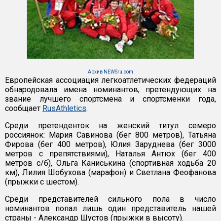
Архив NEWSru.com
Европейская ассоциация легкоатлетических федераций
обнародовала имена номинантов, претендующих на
звание лучшего спортсмена и спортсменки года,
сообщает
RusAthletics
.
Среди претенденток на женский титул семеро
россиянок: Мария Савинова (бег 800 метров), Татьяна
Фирова (бег 400 метров), Юлия Заруднева (бег 3000
метров с препятствиями), Наталья Антюх (бег 400
метров с/б), Ольга Каниськина (спортивная ходьба 20
км), Лилия Шобухова (марафон) и Светлана Феофанова
(прыжки с шестом).
Среди представителей сильного пола в число
номинантов попал лишь один представитель нашей
страны - Александр Шустов (прыжки в высоту).