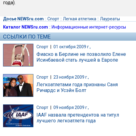
года).
Досье NEWSru.com
::
Спорт
::
Легкая атлетика
::
Лауреаты
Каталог NEWSru.com
::
Информационные интернет-ресурсы
ССЫЛКИ ПО ТЕМЕ
Спорт
|
01 октября 2009 г.,
Фиаско в Берлине не позволило Елене
Исинбаевой стать лучшей в Европе
Спорт
|
23 ноября 2009 г.,
Легкоатлетами года признаны Саня
Ричардс и Усэйн Болт
Спорт
|
09 ноября 2009 г.,
IAAF назвала претендентов на титул
лучшего легкоатлета года