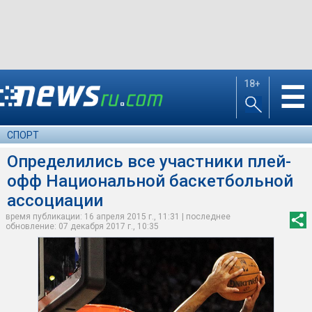
18+
☰
СПОРТ
Определились все участники плей-
офф Национальной баскетбольной
ассоциации
время публикации: 16 апреля 2015 г., 11:31 | последнее
обновление: 07 декабря 2017 г., 10:35