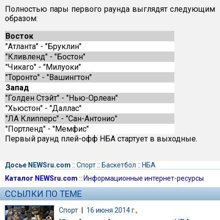
Полностью пары первого раунда выглядят следующим
образом:
Восток
"Атланта" - "Бруклин"
"Кливленд" - "Бостон"
"Чикаго" - "Милуоки"
"Торонто" - "Вашингтон"
Запад
"Голден Стэйт" - "Нью-Орлеан"
"Хьюстон" - "Даллас"
"ЛА Клипперс" - "Сан-Антонио"
"Портленд" - "Мемфис"
Первый раунд плей-офф НБА стартует в выходные.
Досье NEWSru.com
::
Спорт
::
Баскетбол
::
НБА
Каталог NEWSru.com
::
Информационные интернет-ресурсы
ССЫЛКИ ПО ТЕМЕ
Спорт
|
16 июня 2014 г.,