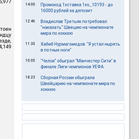
6,977
14:00
Промокод 1хставка 1xs_10193 - до
16000 рублей за депозит
12:46
Владислав Третьяк потребовал
"наказать" Швецию на чемпионате
стоен
мира по хоккею
андцу
езде,
11:35
Хабиб Нурмагомедов: "Я устал нырять
4,149
в потные ноги"
10:05
"Челси" обыграл "Манчестер Сити" в
финале Лиги чемпионов УЕФА
18:23
Сборная России обыграла
Швейцарию на чемпионате мира по
хоккею