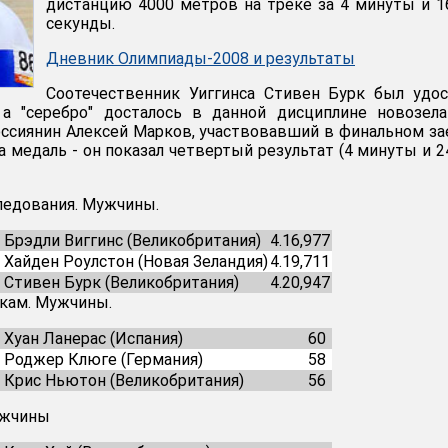
дистанцию 4000 метров на треке за 4 минуты и 1
секунды.
Дневник Олимпиады-2008 и результаты
Соотечественник Уиггинса Стивен Бурк был удо
 а "серебро" досталось в данной дисциплине новозел
оссиянин Алексей Марков, участвовавший в финальном за
а медаль - он показал четвертый результат (4 минуты и 2
следования. Мужчины.
. Брэдли Виггинс (Великобритания)
4.16,977
. Хайден Роулстон (Новая Зеландия)
4.19,711
. Стивен Бурк (Великобритания)
4.20,947
чкам. Мужчины.
. Хуан Ланерас (Испания)
60
. Роджер Клюге (Германия)
58
. Крис Ньютон (Великобритания)
56
ужчины