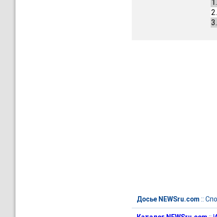
1
2
3
Досье NEWSru.com
::
Спо