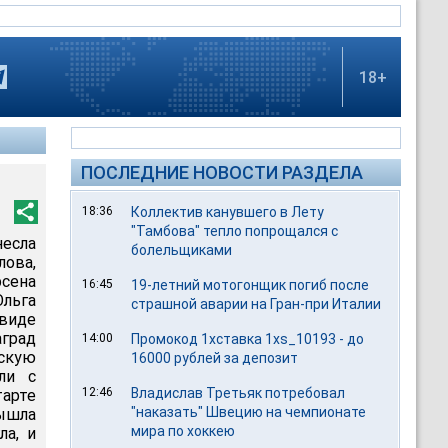
18+
ПОСЛЕДНИЕ НОВОСТИ РАЗДЕЛА
18:36
Коллектив канувшего в Лету
"Тамбова" тепло попрощался с
есла
болельщиками
лова,
рсена
16:45
19-летний мотогонщик погиб после
Ольга
страшной аварии на Гран-при Италии
 виде
аград
14:00
Промокод 1хставка 1xs_10193 - до
ескую
16000 рублей за депозит
ли с
12:46
Владислав Третьяк потребовал
арте
"наказать" Швецию на чемпионате
ышла
мира по хоккею
ла, и