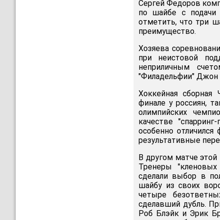
Сергей Федоров комп
по шайбе с подачи 
отметить, что три ш
преимущество.
Хозяева соревновани
при неистовой под
неприличным счето
"Филадельфии" Джон 
Хоккейная сборная
финале у россиян, 
олимпийских чемпи
качестве "спарринг-
особенно отличился
результативные перед
В другом матче этой 
Тренеры "кленовых
сделали выбор в по
шайбу из своих вор
четыре безответны
сделавший дубль. Пр
Роб Блэйк и Эрик Б