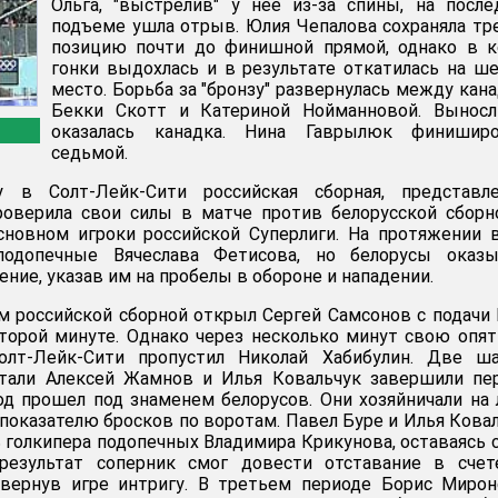
Ольга, "выстрелив" у нее из-за спины, на посл
подъеме ушла отрыв. Юлия Чепалова сохраняла т
позицию почти до финишной прямой, однако в к
гонки выдохлась и в результате откатилась на ш
место. Борьба за "бронзу" развернулась между кан
Бекки Скотт и Катериной Нойманновой. Выносл
оказалась канадка. Нина Гаврылюк финиширо
седьмой.
 в Солт-Лейк-Сити российская сборная, представле
роверила свои силы в матче против белорусской сборн
сновном игроки российской Суперлиги. На протяжении 
подопечные Вячеслава Фетисова, но белорусы оказы
ние, указав им на пробелы в обороне и нападении.
 российской сборной открыл Сергей Самсонов с подачи
торой минуте. Однако через несколько минут свою опя
лт-Лейк-Сити пропустил Николай Хабибулин. Две ша
тали Алексей Жамнов и Илья Ковальчук завершили пе
од прошел под знаменем белорусов. Они хозяйничали на 
 показателю бросков по воротам. Павел Буре и Илья Кова
ь голкипера подопечных Владимира Крикунова, оставаясь 
результат соперник смог довести отставание в счет
, вернув игре интригу. В третьем периоде Борис Миро