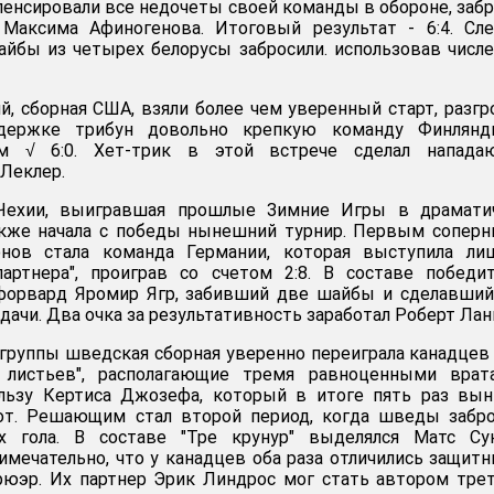
енсировали все недочеты своей команды в обороне, заб
Максима Афиногенова. Итоговый результат - 6:4. Сле
айбы из четырех белорусы забросили. использовав числ
й, сборная США, взяли более чем уверенный старт, разг
держке трибун довольно крепкую команду Финлянд
м √ 6:0. Хет-трик в этой встрече сделал напада
Леклер.
 Чехии, выигравшая прошлые Зимние Игры в драмати
также начала с победы нынешний турнир. Первым сопер
онов стала команда Германии, которая выступила ли
партнера", проиграв со счетом 2:8. В составе победи
 форвард Яромир Ягр, забивший две шайбы и сделавши
ачи. Два очка за результативность заработал Роберт Ланг
группы шведская сборная уверенно переиграла канадцев -
 листьев", располагающие тремя равноценными врата
льзу Кертиса Джозефа, который в итоге пять раз вын
от. Решающим стал второй период, когда шведы забро
х гола. В составе "Тре крунур" выделялся Матс Сун
имечательно, что у канадцев оба раза отличились защитн
рюэр. Их партнер Эрик Линдрос мог стать автором тре