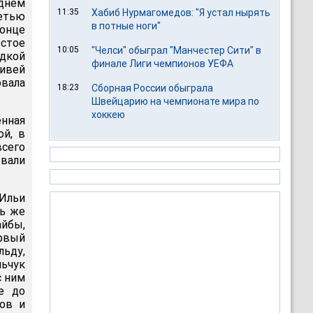
еднем
11:35
Хабиб Нурмагомедов: "Я устал нырять
ретью
в потные ноги"
онце
естое
10:05
"Челси" обыграл "Манчестер Сити" в
адкой
финале Лиги чемпионов УЕФА
ивей
вала
18:23
Сборная России обыграла
Швейцарию на чемпионате мира по
хоккею
нная
ой, в
всего
вали
 Ильи
ть же
йбы,
рвый
льду,
льчук
с ним
е до
нов и