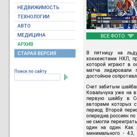
НЕДВИЖИМОСТЬ
ТЕХНОЛОГИИ
АВТО
МЕДИЦИНА
ВСЕ ФОТО
АРХИВ
В пятницу на льду
СТАРАЯ ВЕРСИЯ
хоккеистами НХЛ, п
которой играют в о
матча лидировали 
Поиск по сайту
достойное сопротивле
Счет забитым шайбам
Ковальчука уже на в
первую шайбу в Со
авторами которых с
период. Второй пери
опередив россиян по
не смогли переиграт
один на один. Как 
минимального - 4:3