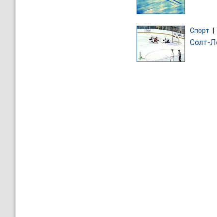
Спорт
|
Солт-Л