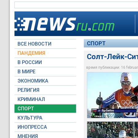
СПОРТ
ВСЕ НОВОСТИ
ПАНДЕМИЯ
Солт-Лейк-Сит
В РОССИИ
время публикации: 16 february
В МИРЕ
Ольга Данилова
Лариса Лазутина
Хоккейная сборная 
Изабель Блан
Сноубордисты разыг
Патрик-Фриц Ляйтн
ЭКОНОМИКА
NTV+
NTV+
NTV+
NTV+
NTV+
NTV+
NTV+
РЕЛИГИЯ
КРИМИНАЛ
СПОРТ
КУЛЬТУРА
ИНОПРЕССА
МНЕНИЯ