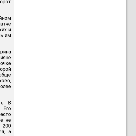
орот
йном
матче
ких и
рь им
рина
сияне
рочке
торой
ообще
ово,
более
е. В
 Его
есто
ле не
 200
л, а