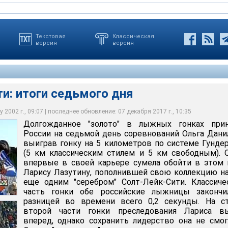
Текстовая
Классическая
версия
версия
и: итоги седьмого дня
 2002 г., 09:07 | последнее обновление: 07 декабря 2017 г., 10:35
Долгожданное "золото" в лыжных гонках прин
Чехии начала с победы нынешний турнир
рали комплекты наград в параллельном слалом-гиганте
ер и Александер Реш
России на седьмой день соревнований Ольга Дани
выиграв гонку на 5 километров по системе Гунде
(5 км классическим стилем и 5 км свободным). 
впервые в своей карьере сумела обойти в этом
Ларису Лазутину, пополнившей свою коллекцию н
еще одним "серебром" Солт-Лейк-Сити. Классич
часть гонки обе российские лыжницы закончи
разницей во времени всего 0,2 секунды. На ст
второй части гонки преследования Лариса в
вперед, однако сохранить лидерство она не смог