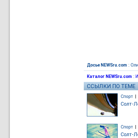
Досье NEWSru.com
::
Ол
Каталог NEWSru.com
::
И
ССЫЛКИ ПО ТЕМЕ
Спорт
|
Солт-Л
Спорт
|
Солт-Л