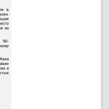
ли в
воек.
явших
есто
и из
 90-
ному
 Жака
авио
как и
отые