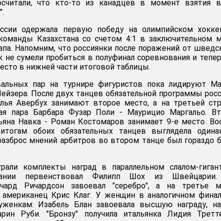
осчитали, что кто-то из канадцев в момент взятия в
".
оссии одержала первую победу на олимпийском хокке
 команды Казахстана со счетом 4:1 в заключительном 
апа. Напомним, что россиянки после поражений от шведс
к не сумели пробиться в полуфинал соревнования и тепе
есто в нижней части итоговой таблицы.
вальных пар на турнире фигуристов пока лидируют Ма
Пейзера. После двух танцев обязательной программы рос
лья Авербух занимают второе место, а на третьей ст
кая пара Барбара Фузар Поли - Маурицио Маргальо. В
ьяна Навка - Роман Костомаров занимает 9-е место. В
итогам обоих обязательных танцев выглядела одинак
 разброс мнений арбитров во втором танце был гораздо 
рали комплекты наград в параллельном слалом-гигант
ании первенствовал Филипп Шох из Швейцарии.
ичард Ричардсон завоевал "серебро", а на третье м
я американец Крис Клаг. У женщин в аналогичном фина
женкам: Изабель Блан завоевала высшую награду, на
рин Руби. "Бронзу" получила итальянка Лидия Третте