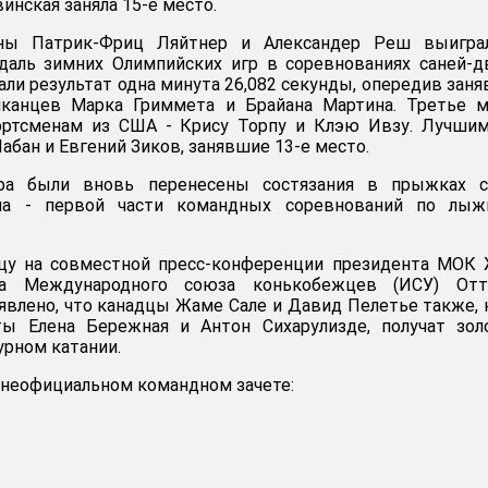
инская заняла 15-е место.
ны Патрик-Фриц Ляйтнер и Александер Реш выигра
даль зимних Олимпийских игр в соревнованиях саней-д
али результат одна минута 26,082 секунды, опередив зан
канцев Марка Гриммета и Брайана Мартина. Третье м
ортсменам из США - Крису Торпу и Клэю Ивзу. Лучшим
абан и Евгений Зиков, занявшие 13-е место.
тра были вновь перенесены состязания в прыжках с
на - первой части командных соревнований по лыж
ицу на совместной пресс-конференции президента МОК
та Международного союза конькобежцев (ИСУ) Отт
влено, что канадцы Жаме Сале и Давид Пелетье также, 
ты Елена Бережная и Антон Сихарулизде, получат зол
урном катании.
неофициальном командном зачете: