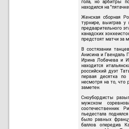
гола, но арбитры п
находился на "пятачке
Женская сборная Р
турнире, выиграв у
предварительного эт
канадских хоккеисто
предстоят матчи за м
В состязании танце
Анисина и Гвендаль 
Ирина Лобачева и И
находится итальянс
российский дуэт Тат
первая десятка по 
несмотря на то, что
заметен.
Сноубордисты разыг
мужском соревнов
соотечественник Р
пьедестала поднялс
было равных францу
баллов опередив Ка