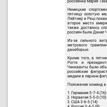
россиянка Мария Тихв
Немецкие спортсме
пятницу золотую ме
Ляйтнер и Реш показ
второе место амери
также досталось сп
россиян были Данил Ч
Из-за сильного ве
метрового трампли
двоеборью.
Кроме того, в пятн
Рогге и президен
Чинкванты было объя
российские фигурис
медали в парном фиг
Положение команд в 
1. Германия 5-7-4 (16)
2. Норвегия 5-5-0 (10)
3. США 3-6-5 (14)
4. Россия 3-4-2 (9)