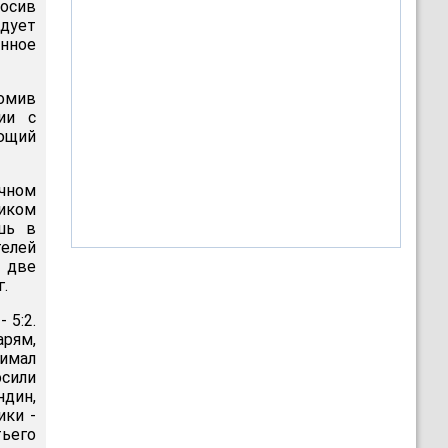
росив
дует
енное
ромив
ии с
ющий
чном
ником
шь в
телей
й две
.
 5:2.
рям,
имал
сили
дин,
ики -
тьего