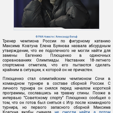
© РИА Новости / Александр Вильф
Тренер чемпиона России по фигурному катанию
Максима Ковтуна Елена Буянова назвала абсурдным
утверждение, что ее подопечного не могли найти для
замены Евгению Плющенко в одиночных
соревнованиях Олимпиады. Наставник 18-летнего
спортсмена отметила, что его пытаются сделать
крайним в ситуации, к которой он не причастен.
Плющенко стал олимпийским чемпионом Сочи в
командном турнире в составе сборной России. С
личного турнира он снялся перед началом короткой
программы, сославшись на травму спины. Позже в
интервью "Советскому спорту" Плющенко сообщил о
том, что он готов был сняться с Игр после командного
турнира, но первого запасного сборной Максима
Ковтуна якобы сначала
не смогли найти, а потом