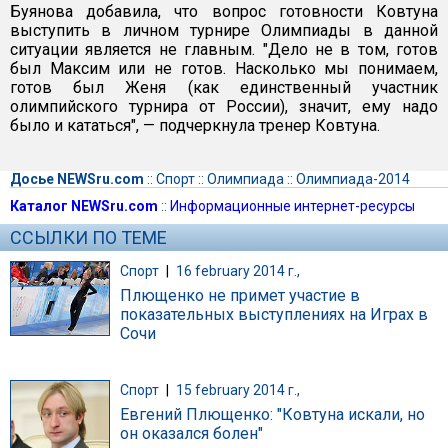
Буянова добавила, что вопрос готовности Ковтуна
выступить в личном турнире Олимпиады в данной
ситуации является не главным. "Дело не в том, готов
был Максим или не готов. Насколько мы понимаем,
готов был Женя (как единственный участник
олимпийского турнира от России), значит, ему надо
было и кататься", — подчеркнула тренер Ковтуна.
Досье NEWSru.com
::
Спорт
::
Олимпиада
::
Олимпиада-2014
Каталог NEWSru.com
::
Информационные интернет-ресурсы
ССЫЛКИ ПО ТЕМЕ
Спорт
|
16 february 2014 г.,
Плющенко не примет участие в
показательных выступлениях на Играх в
Сочи
Спорт
|
15 february 2014 г.,
Евгений Плющенко: "Ковтуна искали, но
он оказался болен"