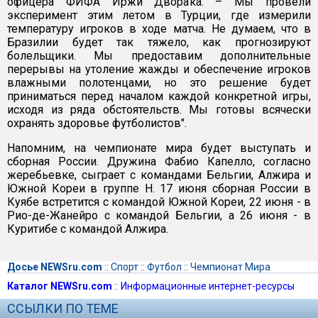
офицера ФИФА Иржи Дворака. – Мы провели
эксперимент этим летом в Турции, где измерили
температуру игроков в ходе матча. Не думаем, что в
Бразилии будет так тяжело, как прогнозируют
болельщики. Мы предоставим дополнительные
перерывы на утоление жажды и обеспечение игроков
влажными полотенцами, но это решение будет
приниматься перед началом каждой конкретной игры,
исходя из ряда обстоятельств. Мы готовы всячески
охранять здоровье футболистов".
Напомним, на чемпионате мира будет выступать и
сборная России. Дружина Фабио Капелло, согласно
жеребьевке, сыграет с командами Бельгии, Алжира и
Южной Кореи в группе Н. 17 июня сборная России в
Куябе встретится с командой Южной Кореи, 22 июня - в
Рио-де-Жанейро с командой Бельгии, а 26 июня - в
Куритибе с командой Алжира.
Досье NEWSru.com
::
Спорт
::
Футбол
::
Чемпионат Мира
Каталог NEWSru.com
::
Информационные интернет-ресурсы
ССЫЛКИ ПО ТЕМЕ