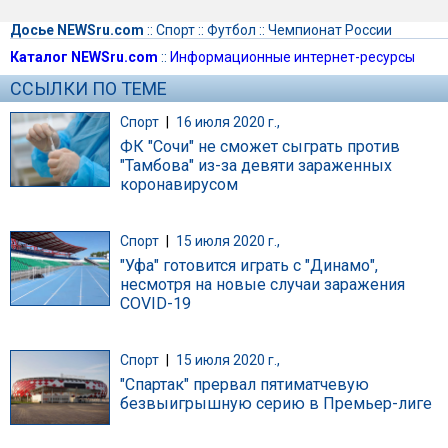
Досье NEWSru.com
::
Спорт
::
Футбол
::
Чемпионат России
Каталог NEWSru.com
::
Информационные интернет-ресурсы
ССЫЛКИ ПО ТЕМЕ
Спорт
|
16 июля 2020 г.,
ФК "Сочи" не сможет сыграть против
"Тамбова" из-за девяти зараженных
коронавирусом
Спорт
|
15 июля 2020 г.,
"Уфа" готовится играть с "Динамо",
несмотря на новые случаи заражения
COVID-19
Спорт
|
15 июля 2020 г.,
"Спартак" прервал пятиматчевую
безвыигрышную серию в Премьер-лиге