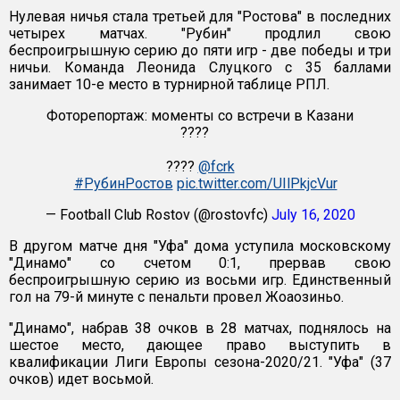
Нулевая ничья стала третьей для "Ростова" в последних
четырех матчах. "Рубин" продлил свою
беспроигрышную серию до пяти игр - две победы и три
ничьи. Команда Леонида Слуцкого с 35 баллами
занимает 10-е место в турнирной таблице РПЛ.
Фоторепортаж: моменты со встречи в Казани
????⁣⁣⠀
⁣⁣⠀
????
@fcrk
⁣⁣⠀
#РубинРостов
pic.twitter.com/UIlPkjcVur
— Football Club Rostov (@rostovfc)
July 16, 2020
В другом матче дня "Уфа" дома уступила московскому
"Динамо" со счетом 0:1, прервав свою
беспроигрышную серию из восьми игр. Единственный
гол на 79-й минуте с пенальти провел Жоаозиньо.
"Динамо", набрав 38 очков в 28 матчах, поднялось на
шестое место, дающее право выступить в
квалификации Лиги Европы сезона-2020/21. "Уфа" (37
очков) идет восьмой.