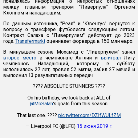
появлялась информация о непростых отношениях
между главным тренером "Ливерпуля" Юргеном
Клоппом и нападающим.
По данным источника, "Реал" и "Ювентус" вернутся к
вопросу о трансфере футболиста следующим летом.
Контракт Салаха с "Ливерпулем" действует до 2023
года.
Transfermarkt
оценивает форварда в 150 млн евро.
В минувшем сезоне Мохамед с "Ливерпулем" занял
второе место
в чемпионате Англии и
выиграл
Лигу
чемпионов. Нападающий, которому в субботу
исполнилось 27 лет, провел 52 матча, забил 27 мячей и
выполнил 13 результативных передач.
???? ABSOLUTE STUNNERS ????
On his birthday, we look back at ALL of
@MoSalah
's goals from this season.
That last one. ????
pic.twitter.com/DZIfWULfZM
— Liverpool FC (@LFC)
15 июня 2019 г.