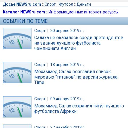
Досье NEWSru.com
::
Спорт
::
Футбол
::
Деньги
Каталог NEWSru.com
::
Информационные интернет-ресурсы
ССЫЛКИ ПО ТЕМЕ
Спорт
|
20 апреля 2019 г.,
Салаха не оказалось среди претендентов
на звание лучшего футболиста
чемпионата Англии
Спорт
|
18 апреля 2019 г.,
Мохаммед Салах возглавил список
мировых "титанов" по версии журнала
Time
Спорт
|
09 января 2019 г.,
Мохаммед Салах сохранил титул лучшего
футболиста Африки
Спорт
|
27 декабря 2018 г.,