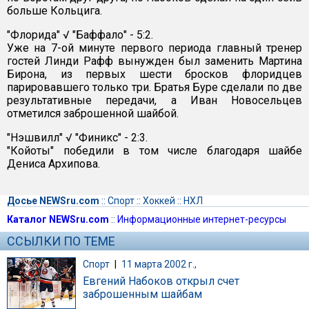
больше Кольцига.
"Флорида" √ "Баффало" - 5:2.
Уже на 7-ой минуте первого периода главный тренер
гостей Линди Рафф вынужден был заменить Мартина
Бирона, из первых шести бросков флоридцев
парировавшего только три. Братья Буре сделали по две
результативные передачи, а Иван Новосельцев
отметился заброшенной шайбой.
"Нэшвилл" √ "Финикс" - 2:3.
"Койоты" победили в том числе благодаря шайбе
Дениса Архипова.
Досье NEWSru.com
::
Спорт
::
Хоккей
::
НХЛ
Каталог NEWSru.com
::
Информационные интернет-ресурсы
ССЫЛКИ ПО ТЕМЕ
Спорт
|
11 марта 2002 г.,
Евгений Набоков открыл счет
заброшенным шайбам