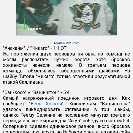
Архив NTVRU.com
"Анахайм" √ "Чикаго" - 1:1 ОТ.
На протяжении двух периодов ни одна из команд не
могла распечатать чужие ворота, хотя бросков
хоккеисты нанесли немало. В третьем периоде
команды обменялись заброшенными шайбами. На
шайбу Титова "Чикаго" тотчас ответили результативной
атакой Салливана.
"Сан-Хосе" √ "Вашингтон" - 5:4.
Самый напряженный поединок игрового дня. Как
сообщает
"Весь Хоккей"
, Хоккеистам "Вашингтона"
удалось ликвидировать отставание в три шайбы,
однако Теему Селянне на последних минутах третьего
периода все же вырвал для "Акул" победу со счетом 5:4.
Соперники сделали одинаковое равное число бросков
по воротам друг друга, но Набоков сделал на один сейв