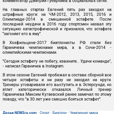
комментатор Дмитрий Губерниев в социальных сетях.
На главных стартах Евгений пять раз заходил на
штрафные круги: на ЧМ-2012, 2013, 2015, 2016 и
Олимпиаде-2014 в смешанной эстафете. После
последней неудачи в 2016 году спортсмен назвал эту
ситуацию катастрофической и признался, что эстафета
"загоняет его в яму".
В Хохфильцене-2017 биатлонисты РФ стали без
Гараничева чемпионами мира, а в Сочи-2014 -
олимпийскими чемпионами.
"Сегодня эстафету не побегу, извините... Удачи команде",
- написал Гараничев в Instagram.
В этом сезоне Евгений пробежал в составе сборной все
четыре эстафеты и ни разу не заходил на круги.
Тренеры уговаривали его выступить и в Эстерсунде, но
атлет категорически отказался. Личный тренер
Гараничева Максим Кугаевский ранее замечал по этому
поводу, что "в 30 лет уже смешно бояться эстафет".
Досье NEWSru.com
::
Спорт
::
Биатлон
::
Чемпионат мира