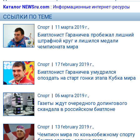
Каталог NEWSru.com
::
Информационные интернет-ресурсы
ССЫЛКИ ПО ТЕМЕ
Спорт
|
11 марта 2019 г.,
Биатлонист Гараничев пробежал лишний
штрафной круг и лишился медали
чемпионата мира
Спорт
|
17 february 2019 г.,
Биатлонист Гараничев умудрился
опоздать на старт гонки этапа Кубка мира
Спорт
|
06 марта 2019 г.,
Газеты ждут очередного допингового
скандала в российском биатлоне
Спорт
|
13 february 2019 г.,
Чемпион мира по конькобежному спорту