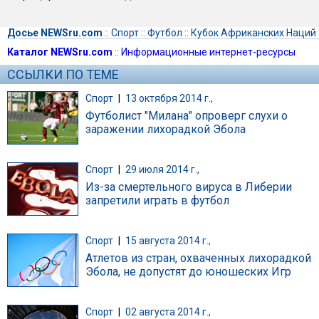
Досье NEWSru.com
::
Спорт
::
Футбол
::
Кубок Африканских Наций
Каталог NEWSru.com
::
Информационные интернет-ресурсы
ССЫЛКИ ПО ТЕМЕ
Спорт
|
13 октября 2014 г.,
Футболист "Милана" опроверг слухи о
заражении лихорадкой Эбола
Спорт
|
29 июля 2014 г.,
Из-за смертельного вируса в Либерии
запретили играть в футбол
Спорт
|
15 августа 2014 г.,
Атлетов из стран, охваченных лихорадкой
Эбола, не допустят до юношеских Игр
Спорт
|
02 августа 2014 г.,