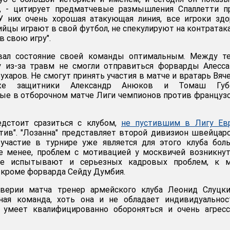
, - цитирует предматчевые размышления Спаллетти пр
 У них очень хорошая атакующая линия, все игроки зд
йцы играют в свой футбол, не спекулируют на контратака
 свою игру".
звал состояние своей команды оптимальным. Между те
у из-за травм не смогли отправиться форварды Алесс
ухаров. Не смогут принять участия в матче и вратарь Вяч
же защитники Александр Анюков и Томаш Губо
ые в отборочном матче Лиги чемпионов против француз
дстоит сразиться с клубом,
не пустившим в Лигу Ев
ив". "Лозанна" представляет второй дивизион швейцар
 участие в турнире уже является для этого клуба бо
е менее, проблем с мотивацией у москвичей возникну
е испытывают и серьезных кадровых проблем, к м
и кроме форварда Сейду Думбия.
верии матча тренер армейского клуба Леонид Слуцкий
ая команда, хоть она и не обладает индивидуальнос
о умеет квалифицированно обороняться и очень агрес