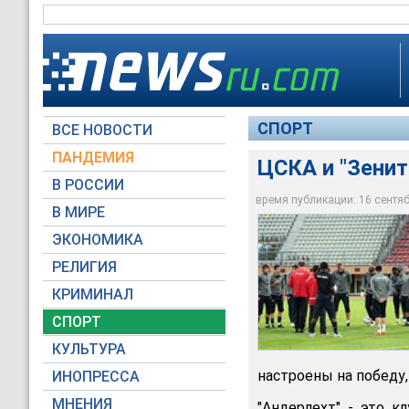
СПОРТ
ВСЕ НОВОСТИ
ПАНДЕМИЯ
ЦСКА и "Зенит
В РОССИИ
время публикации: 16 сентябр
В МИРЕ
ЦСКА и "Зенит" в ч
ЭКОНОМИКА
www.pfc-cska.com
РЕЛИГИЯ
КРИМИНАЛ
СПОРТ
КУЛЬТУРА
настроены на победу,
ИНОПРЕССА
МНЕНИЯ
"Андерлехт" - это к