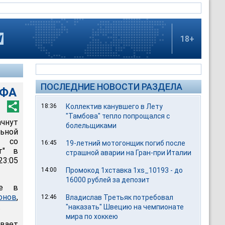
18+
ПОСЛЕДНИЕ НОВОСТИ РАЗДЕЛА
ЕФА
18:36
Коллектив канувшего в Лету
"Тамбова" тепло попрощался с
ачнут
болельщиками
ьной
т со
16:45
19-летний мотогонщик погиб после
т" в
страшной аварии на Гран-при Италии
23:05
14:00
Промокод 1хставка 1xs_10193 - до
16000 рублей за депозит
ие в
онов
,
12:46
Владислав Третьяк потребовал
.
"наказать" Швецию на чемпионате
мира по хоккею
ывает