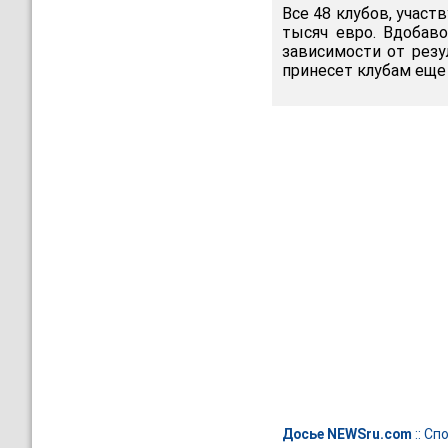
Все 48 клубов, участ
тысяч евро. Вдобав
зависимости от резу
принесет клубам еще п
Досье NEWSru.com
::
Спо