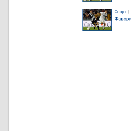
Спорт
|
Фавори