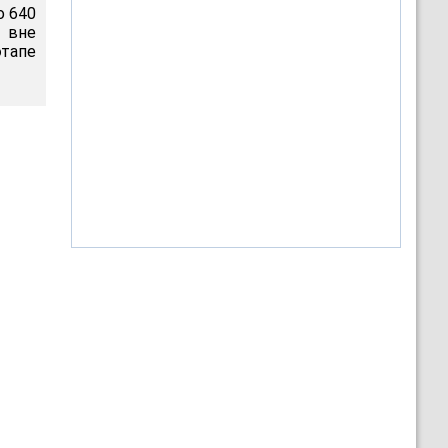
о 640
ы вне
этапе