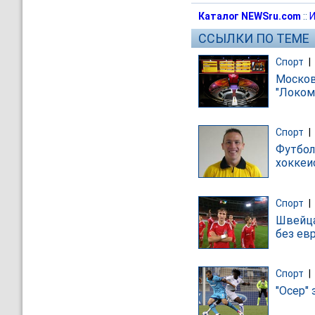
Каталог NEWSru.com
::
И
ССЫЛКИ ПО ТЕМЕ
Спорт
|
Москов
"Локом
Спорт
|
Футбол
хоккеи
Спорт
|
Швейца
без ев
Спорт
|
"Осер"