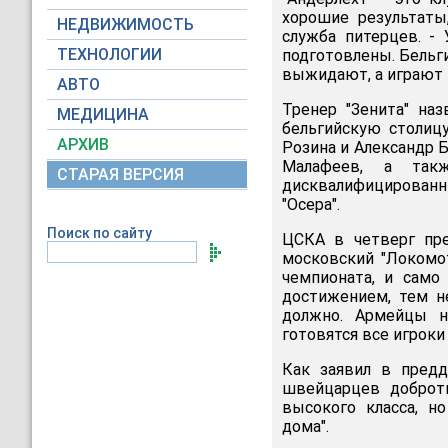
хорошие результаты
НЕДВИЖИМОСТЬ
служба питерцев. -
ТЕХНОЛОГИИ
подготовлены. Бельги
выжидают, а играют в
АВТО
Тренер "Зенита" на
МЕДИЦИНА
бельгийскую столиц
АРХИВ
Розина и Александр Б
Малафеев, а так
СТАРАЯ ВЕРСИЯ
дисквалифицированн
"Осера".
Поиск по сайту
ЦСКА в четверг пре
московский "Локомот
чемпионата, и само
достижением, тем н
должно. Армейцы н
готовятся все игрок
Как заявил в предд
швейцарцев добротн
высокого класса, н
дома".