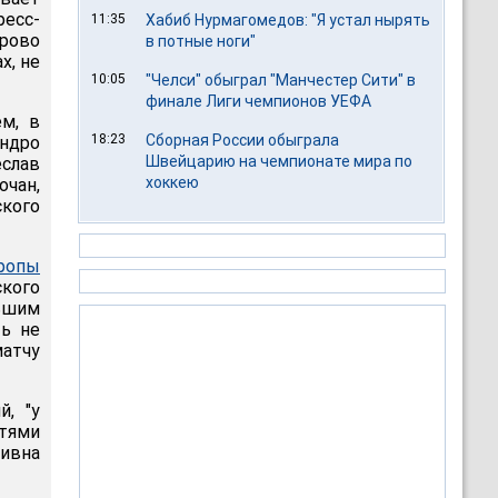
есс-
11:35
Хабиб Нурмагомедов: "Я устал нырять
орово
в потные ноги"
х, не
10:05
"Челси" обыграл "Манчестер Сити" в
финале Лиги чемпионов УЕФА
м, в
18:23
Сборная России обыграла
андро
Швейцарию на чемпионате мира по
еслав
хоккею
чан,
ского
ропы
ского
льшим
ть не
атчу
, "у
тями
сивна