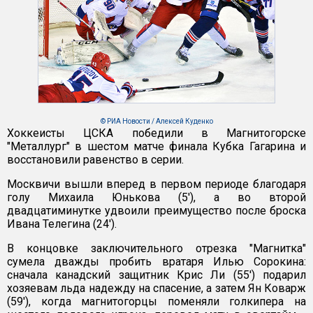
© РИА Новости / Алексей Куденко
Хоккеисты ЦСКА победили в Магнитогорске
"Металлург" в шестом матче финала Кубка Гагарина и
восстановили равенство в серии.
Москвичи вышли вперед в первом периоде благодаря
голу Михаила Юнькова (5'), а во второй
двадцатиминутке удвоили преимущество после броска
Ивана Телегина (24').
В концовке заключительного отрезка "Магнитка"
сумела дважды пробить вратаря Илью Сорокина:
сначала канадский защитник Крис Ли (55') подарил
хозяевам льда надежду на спасение, а затем Ян Коварж
(59'), когда магнитогорцы поменяли голкипера на