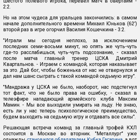
шестого полевого игрока, перевел матч в овертайм -
2:2.
Но на этом чудеса для уральцев закончились: в самом
начале дополнительного времени Михаил Юньков (62')
второй раз в игре огорчил Василия Кошечкина - 3:2.
"Играли мы сегодня неплохо, за исключением
последних семи-восьми минут, но опять же чуть-чуть
где-то расслабишься, чуть-чуть подсознание, - сказал
после матча главный тренер ЦСКА Дмитрий
Квартальнов. - Играем с командой, которая наказывает
за это. Дай бог, чтобы боженька от нас не отвернулся и
дал нам шанс сыграть с такой командой седьмую игру".
"Мандража у ЦСКА не было, наоборот, нас подстегнул
тот факт, что не было права на ошибку, - сказал в
телеэфире нападающий армейского клуба Максим
Мамин. - Мы все выходили умирать на льду. Не знаю,
есть ли у нас теперь психологическое преимущество,
будем выходить на седьмую игру и отдавать все силы".
Решающая встреча команд за главный трофей КХЛ
состоится в Москве во вторник. "Металлург" уже
однажды
становился обладателем Кубка Гагарина
, а вот