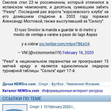
Смолов стал 22-м россиянином, который отличился в
испанском чемпионате, и десятым, сумевшим забить
"Реалу". Последний раз ворота "королевского клуба" на
его домашнем стадионе в 2003 году поражал
Александр Мостовой, также выступавший за "Сельту".
El ruso Smolov la manda a guardar le di metro y
medio de ventaja a varane a pase de Iago Aspas
y a cobrar
pic.twitter.com/mtpwT86zQ4
— VM (@victormontiel19)
February 16, 2020
"Реал" в национальном первенстве не проигрывает 15
матчей кряду и является единоличным лидером
турнирной таблицы. "Сельта" идет 17-й.
Досье NEWSru.com
::
Спорт
::
Футбол
::
Чемпионат Испании
Каталог NEWSru.com
::
Информационные интернет-ресурсы
ССЫЛКИ ПО ТЕМЕ
Спорт
|
10 february 2020 г.,