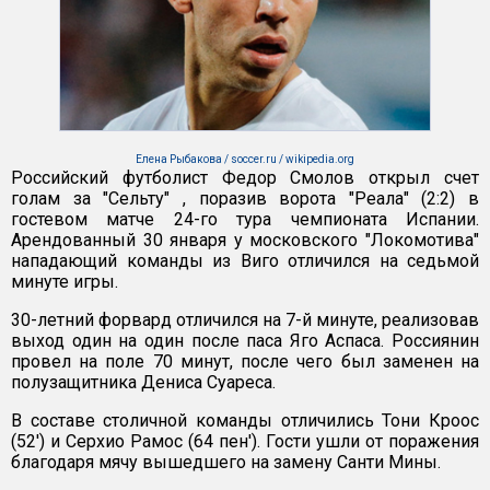
Елена Рыбакова / soccer.ru / wikipedia.org
Российский футболист Федор Смолов открыл счет
голам за "Сельту" , поразив ворота "Реала" (2:2) в
гостевом матче 24-го тура чемпионата Испании.
Арендованный 30 января у московского "Локомотива"
нападающий команды из Виго отличился на седьмой
минуте игры.
30-летний форвард отличился на 7-й минуте, реализовав
выход один на один после паса Яго Аспаса. Россиянин
провел на поле 70 минут, после чего был заменен на
полузащитника Дениса Суареса.
В составе столичной команды отличились Тони Кроос
(52') и Серхио Рамос (64 пен'). Гости ушли от поражения
благодаря мячу вышедшего на замену Санти Мины.