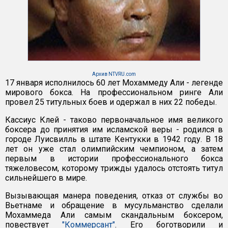
Архив NTVRU.com
17 января исполнилось 60 лет Мохаммеду Али - легенде
мирового бокса. На профессиональном ринге Али
провел 25 титульных боев и одержал в них 22 победы.
Кассиус Клей - таково первоначальное имя великого
боксера до принятия им исламской веры - родился в
городе Луисвилль в штате Кентукки в 1942 году. В 18
лет он уже стал олимпийским чемпионом, а затем
первым в истории профессионального бокса
тяжеловесом, которому трижды удалось отстоять титул
сильнейшего в мире.
Вызывающая манера поведения, отказ от службы во
Вьетнаме и обращение в мусульманство сделали
Мохаммеда Али самым скандальным боксером,
повествует
"Коммерсант"
. Его боготворили и