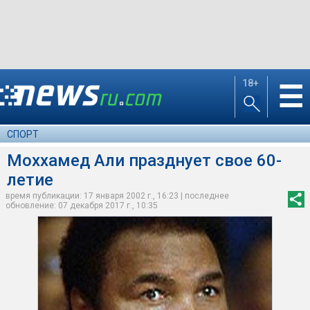
18+
☰
СПОРТ
Моххамед Али празднует свое 60-
летие
время публикации: 17 января 2002 г., 16:23 | последнее
обновление: 07 декабря 2017 г., 10:35