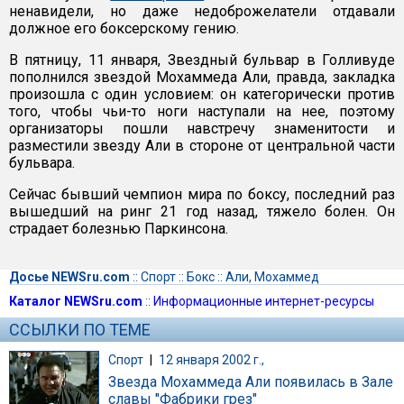
ненавидели, но даже недоброжелатели отдавали
должное его боксерскому гению.
В пятницу, 11 января, Звездный бульвар в Голливуде
пополнился звездой Мохаммеда Али, правда, закладка
произошла с один условием: он категорически против
того, чтобы чьи-то ноги наступали на нее, поэтому
организаторы пошли навстречу знаменитости и
разместили звезду Али в стороне от центральной части
бульвара.
Сейчас бывший чемпион мира по боксу, последний раз
вышедший на ринг 21 год назад, тяжело болен. Он
страдает болезнью Паркинсона.
Досье NEWSru.com
::
Спорт
::
Бокс
::
Али, Мохаммед
Каталог NEWSru.com
::
Информационные интернет-ресурсы
ССЫЛКИ ПО ТЕМЕ
Спорт
|
12 января 2002 г.,
Звезда Мохаммеда Али появилась в Зале
славы "Фабрики грез"