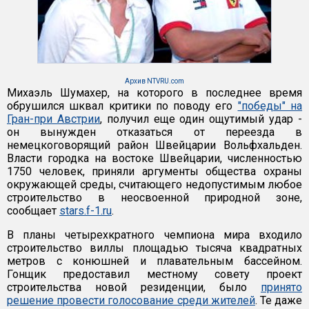
Архив NTVRU.com
Михаэль Шумахер, на которого в последнее время
обрушился шквал критики по поводу его
"победы" на
Гран-при Австрии
, получил еще один ощутимый удар -
он вынужден отказаться от переезда в
немецкоговорящий район Швейцарии Вольфхальден.
Власти городка на востоке Швейцарии, численностью
1750 человек, приняли аргументы общества охраны
окружающей среды, считающего недопустимым любое
строительство в неосвоенной природной зоне,
сообщает
stars.f-1.ru
.
В планы четырехкратного чемпиона мира входило
строительство виллы площадью тысяча квадратных
метров с конюшней и плавательным бассейном.
Гонщик предоставил местному совету проект
строительства новой резиденции, было
принято
решение провести голосование среди жителей
. Те даже