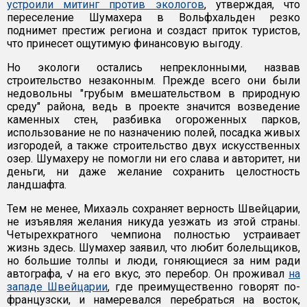
устроили митинг против экологов
, утверждая, что
переселение Шумахера в Вольфхальден резко
поднимет престиж региона и создаст приток туристов,
что принесет ощутимую финансовую выгоду.
Но экологи остались непреклонными, назвав
строительство незаконным. Прежде всего они были
недовольны "грубым вмешательством в природную
среду" района, ведь в проекте значится возведение
каменных стен, разбивка огороженных парков,
использование не по назначению полей, посадка живых
изгородей, а также строительство двух искусственных
озер. Шумахеру не помогли ни его слава и авторитет, ни
деньги, ни даже желание сохранить целостность
ландшафта.
Тем не менее, Михаэль сохраняет верность Швейцарии,
не изъявляя желания никуда уезжать из этой страны.
Четырехкратного чемпиона полностью устраивает
жизнь здесь. Шумахер заявил, что любит болельщиков,
но большие толпы и люди, гоняющиеся за ним ради
автографа, √ на его вкус, это перебор. Он проживал
на
западе Швейцарии
, где преимущественно говорят по-
французски, и намеревался перебраться на восток,