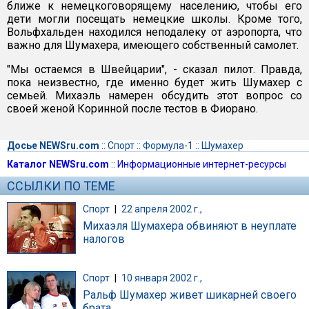
ближе к немецкоговорящему населению, чтобы его
дети могли посещать немецкие школы. Кроме того,
Вольфхальден находился неподалеку от аэропорта, что
важно для Шумахера, имеющего собственный самолет.
"Мы остаемся в Швейцарии", - сказал пилот. Правда,
пока неизвестно, где именно будет жить Шумахер с
семьей. Михаэль намерен обсудить этот вопрос со
своей женой Коринной после тестов в Фиорано.
Досье NEWSru.com
::
Спорт
::
Формула-1
::
Шумахер
Каталог NEWSru.com
::
Информационные интернет-ресурсы
ССЫЛКИ ПО ТЕМЕ
Спорт
|
22 апреля 2002 г.,
Михаэля Шумахера обвиняют в неуплате
налогов
Спорт
|
10 января 2002 г.,
Ральф Шумахер живет шикарней своего
брата