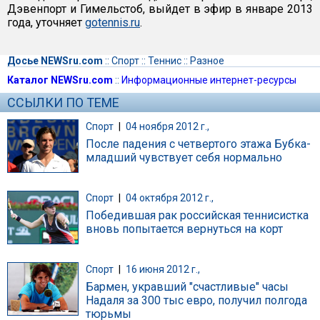
Дэвенпорт и Гимельстоб, выйдет в эфир в январе 2013
года, уточняет
gotennis.ru
.
Досье NEWSru.com
::
Спорт
::
Теннис
::
Разное
Каталог NEWSru.com
::
Информационные интернет-ресурсы
ССЫЛКИ ПО ТЕМЕ
Спорт
|
04 ноября 2012 г.,
После падения с четвертого этажа Бубка-
младший чувствует себя нормально
Спорт
|
04 октября 2012 г.,
Победившая рак российская теннисистка
вновь попытается вернуться на корт
Спорт
|
16 июня 2012 г.,
Бармен, укравший "счастливые" часы
Надаля за 300 тыс евро, получил полгода
тюрьмы