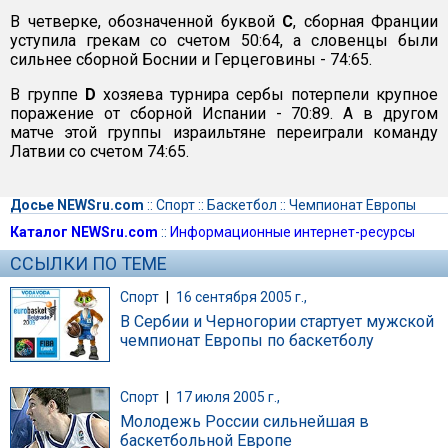
В четверке, обозначенной буквой
C
, сборная Франции
уступила грекам со счетом 50:64, а словенцы были
сильнее сборной Боснии и Герцеговины - 74:65.
В группе
D
хозяева турнира сербы потерпели крупное
поражение от сборной Испании - 70:89. А в другом
матче этой группы израильтяне переиграли команду
Латвии со счетом 74:65.
Досье NEWSru.com
::
Спорт
::
Баскетбол
::
Чемпионат Европы
Каталог NEWSru.com
::
Информационные интернет-ресурсы
ССЫЛКИ ПО ТЕМЕ
Спорт
|
16 сентября 2005 г.,
В Сербии и Черногории стартует мужской
чемпионат Европы по баскетболу
Спорт
|
17 июля 2005 г.,
Молодежь России сильнейшая в
баскетбольной Европе