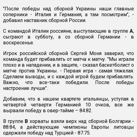
"После победы над сборной Украины наши главные
соперники - Италия и Германия, а там посмотрим", -
добавил наставник сборной России.
С командой Италии россияне, выступающие в группе
А
,
сыграют в субботу, а со сборной Германии - в
воскресенье.
Игрок российской сборной Сергей Моня заверил, что
команда будет прибавлять от матча к матчу. "Мы играли
плохо и в нападении, и в защите, - сказал баскетболист о
матче против Украины. - Первая игра - самая тяжелая.
Сделаем выводы, и с каждой игрой будем прибавлять.
Важно, что все-таки победили. После победы
настроение лучше".
Добавим, что в нашем квартете итальянцы, уступая в
четвертой четверти Германией 10 очков, все же
вырвали победу в овер-тайме – 84:82.
В группе
В
хорваты взяли верх над сборной Болгарии -
88:84, а действующие чемпионы Европы литовцы
одержали победу над Турцией - 87:75.