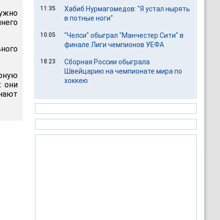
11:35
Хабиб Нурмагомедов: "Я устал нырять
ужно
в потные ноги"
мнего
10:05
"Челси" обыграл "Манчестер Сити" в
финале Лиги чемпионов УЕФА
ьного
18:23
Сборная России обыграла
Швейцарию на чемпионате мира по
орную
хоккею
х они
инают