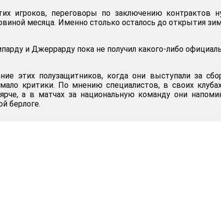
тих игроков, переговоры по заключению контрактов н
ловиной месяца. Именно столько осталось до открытия зи
мпарду и Джеррарду пока не получил какого-либо официал
ание этих полузащитников, когда они выступали за сб
мало критики. По мнению специалистов, в своих клуба
 ярче, а в матчах за национальную команду они напом
й берлоге.