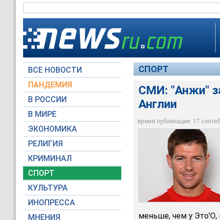
СПОРТ
ВСЕ НОВОСТИ
ПАНДЕМИЯ
СМИ: "Анжи" з
В РОССИИ
Англии
На этот раз дагеста
усилить свою полу
В МИРЕ
("Челси") и Стивен
время публикации: 17 сентябр
ЭКОНОМИКА
liverpoolfc.tv
РЕЛИГИЯ
КРИМИНАЛ
СПОРТ
КУЛЬТУРА
ИНОПРЕССА
меньше, чем у Это'О,
МНЕНИЯ