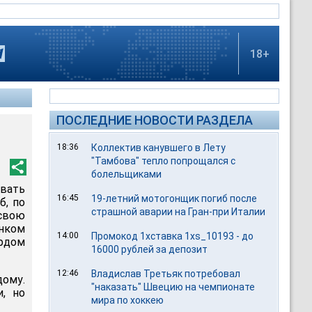
18+
ПОСЛЕДНИЕ НОВОСТИ РАЗДЕЛА
18:36
Коллектив канувшего в Лету
"Тамбова" тепло попрощался с
болельщиками
вать
16:45
19-летний мотогонщик погиб после
б, по
страшной аварии на Гран-при Италии
 свою
нком
14:00
Промокод 1хставка 1xs_10193 - до
рдом
16000 рублей за депозит
12:46
Владислав Третьяк потребовал
дому.
"наказать" Швецию на чемпионате
, но
мира по хоккею