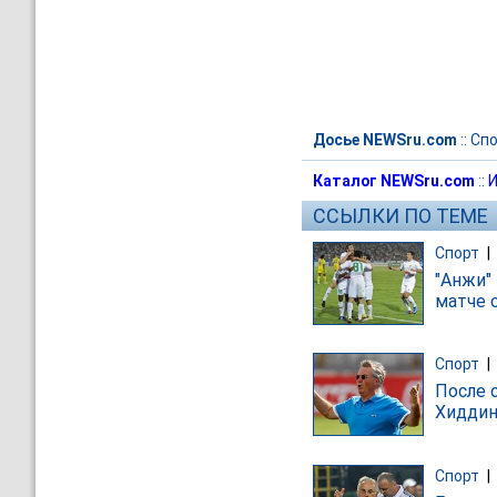
Досье NEWSru.com
::
Спо
Каталог NEWSru.com
::
И
ССЫЛКИ ПО ТЕМЕ
Спорт
|
"Анжи"
матче 
Спорт
|
После 
Хиддин
Спорт
|