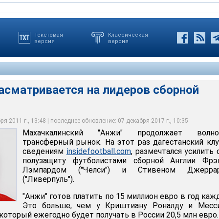
Текстовая
Классическая
версия
версия
асматривается на лидеров сборной
нский клуб, по сведениям Insidefootball.com, размечтался
защиту футболистами сборной Англии Фрэнком Лэмпардом
ом Джеррардом ("Ливерпуль")
я 2011 г., 13:48 | последнее обновление: 07 декабря 2017 г., 10:35
Махачкалинский "Анжи" продолжает волно
трансферный рынок. На этот раз дагестанский клу
сведениям
insidefootball.com
, размечтался усилить
полузащиту футболистами сборной Англии Фрэ
Лэмпардом ("Челси") и Стивеном Джерра
("Ливерпуль").
"Анжи" готов платить по 15 миллион евро в год каж
Это больше, чем у Криштиану Роналду и Месси
 который ежегодно будет получать в России 20,5 млн евро.