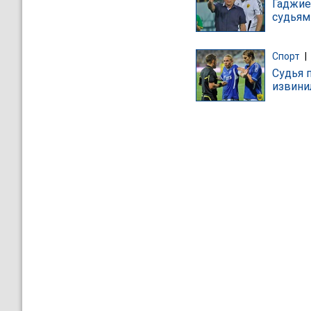
Гаджие
судьям
Спорт
|
Судья 
извини