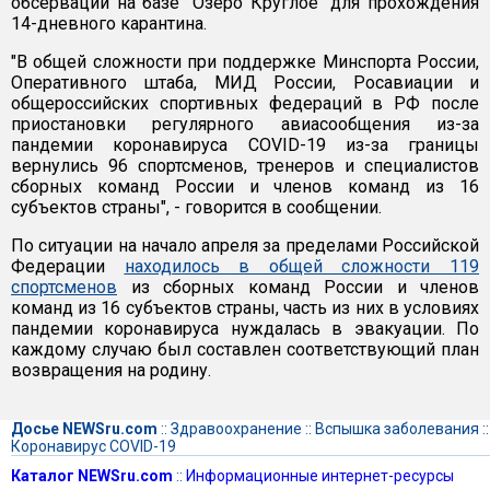
обсервации на базе "Озеро Круглое" для прохождения
14-дневного карантина.
"В общей сложности при поддержке Минспорта России,
Оперативного штаба, МИД России, Росавиации и
общероссийских спортивных федераций в РФ после
приостановки регулярного авиасообщения из-за
пандемии коронавируса COVID-19 из-за границы
вернулись 96 спортсменов, тренеров и специалистов
сборных команд России и членов команд из 16
субъектов страны", - говорится в сообщении.
По ситуации на начало апреля за пределами Российской
Федерации
находилось в общей сложности 119
спортсменов
из сборных команд России и членов
команд из 16 субъектов страны, часть из них в условиях
пандемии коронавируса нуждалась в эвакуации. По
каждому случаю был составлен соответствующий план
возвращения на родину.
Досье NEWSru.com
::
Здравоохранение
::
Вспышка заболевания
::
Коронавирус COVID-19
Каталог NEWSru.com
::
Информационные интернет-ресурсы