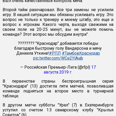
Был очень качественный контроль мяча.
Второй тайм разочаровал. Все три замены не усилили
игру. В нашей ситуации мы обязаны усиливать игру. Это
вопрос не только к тренеру и моему штабу, это еще и
вопрос к игрокам. Какого черта, выходя свежими на
своем поле на 20-25 минут, вы не можете помочь
команде? Этот вопрос мы обсудим внутри".
???????? "Краснодар" добивается победы
благодаря быстрому голу Вандерсона и мячу
Даниила Уткина!
#РПЛ
#ТамбовКраснодар
pic.twitter.com/WCe2YlAujb
— Российская Премьер-Лига (@rfpl)
17
августа 2019 г.
В первенстве страны беспроигрышная серия
"Краснодара" (13) достигла пяти матчей, позволившая
команде подняться на второе место в турнирной
таблице.
В другом матче субботы "Урал" (7) в Екатеринбурге
уступил со счетом 1:3 самарскому клубу "Крылья
Советов" (6).