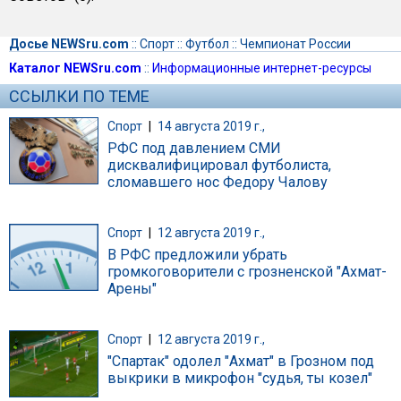
Досье NEWSru.com
::
Спорт
::
Футбол
::
Чемпионат России
Каталог NEWSru.com
::
Информационные интернет-ресурсы
ССЫЛКИ ПО ТЕМЕ
Спорт
|
14 августа 2019 г.,
РФС под давлением СМИ
дисквалифицировал футболиста,
сломавшего нос Федору Чалову
Спорт
|
12 августа 2019 г.,
В РФС предложили убрать
громкоговорители с грозненской "Ахмат-
Арены"
Спорт
|
12 августа 2019 г.,
"Спартак" одолел "Ахмат" в Грозном под
выкрики в микрофон "судья, ты козел"