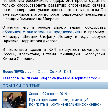
По мнению российского лидера, этот проект будет не
только способствовать развитию спортивных связей,
но и расширению гуманитарных контактов в целом. Он
уже заручился в этом вопросе поддержкой президента
Франции Эмманюэля Макрона.
Отметим, что в начале апреля глава государства
обратился с аналогичным предложением
к премьер-
министру Швеции Стефану Левену в ходе форума
"Арктика - территория диалога".
В настоящее время в КХЛ выступают команды из
России, Казахстана, Латвии, Финляндии, Белоруссии,
Китая и Словакии.
Досье NEWSru.com
::
Спорт
::
Хоккей
::
КХЛ
Каталог NEWSru.com
::
Информационные интернет-ресурсы
ССЫЛКИ ПО ТЕМЕ
Спорт
|
09 апреля 2019 г.,
Путин пригласил шведские клубы
поиграть в Континентальной хоккейной