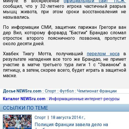
минуте. В воскресенье
официальный сайт "ПСЖ"
сообщил, что у 32-летнего игрока частичный разрыв
мышц живота, при этом сроки восстановления не
назывались.
По информации СМИ, защитник парижан Грегори ван
дер Вил, которому форвард "Бастии" Брандао сломал
отросток второго поясничного позвонка, пропустит
около десяти дней.
Хавбек Тиагу Мотта, получивший
перелом носа
в
результате нападения все того же Брандао, не примет
участие в матче третьего тура лиги 1 с "Эвианом" в
пятницу, а затем, скорее всего, будет играть в защитной
маске.
Досье NEWSru.com
::
Спорт
::
Футбол
::
Чемпионат Франции
Каталог NEWSru.com
::
Информационные интернет-ресурсы
ССЫЛКИ ПО ТЕМЕ
Спорт
|
18 августа 2014 г.,
Полиция Франции завела дело на