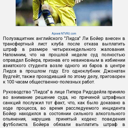
Архив NTVRU.com
Полузащитник английского "Лидса" Ли Бойер внесен в
трансфертный лист клуба после отказа выплатить
штраф в размере четырехнедельного жалования.
Напомним, что на прошлой неделе суд полностью
оправдал Бойера, признав его невиновным в избиении
азиатского студента возле одного из баров в центре
Лидса в прошлом году. Его одноклубник Джонатан
Вудгейт, также проходивший по этому делу, приговорен
к 100 часам общественно-полезных работ.
Руководство "Лидса" в лице Питера Ридсдейла приняло
во внимание решение суда, но причиной штрафных
санкций послужил тот факт, что, как было доказано в
ходе процесса, во время расследуемого инцидента
Бойер находился в состоянии сильного алкогольного
опьянения, нарушив принятый кодекс поведения
футболиста. Бойера обязали выплатить штраф в