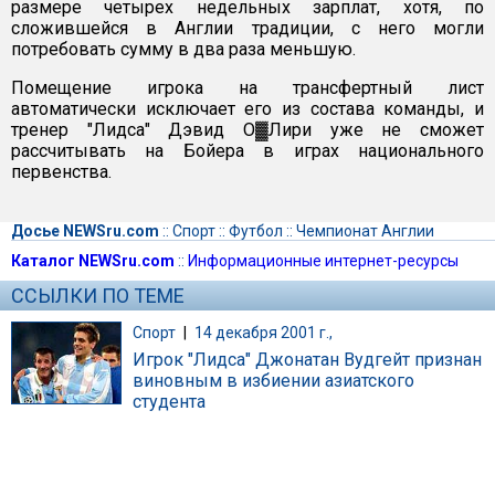
размере четырех недельных зарплат, хотя, по
сложившейся в Англии традиции, с него могли
потребовать сумму в два раза меньшую.
Помещение игрока на трансфертный лист
автоматически исключает его из состава команды, и
тренер "Лидса" Дэвид О▓Лири уже не сможет
рассчитывать на Бойера в играх национального
первенства.
Досье NEWSru.com
::
Спорт
::
Футбол
::
Чемпионат Англии
Каталог NEWSru.com
::
Информационные интернет-ресурсы
ССЫЛКИ ПО ТЕМЕ
Спорт
|
14 декабря 2001 г.,
Игрок "Лидса" Джонатан Вудгейт признан
виновным в избиении азиатского
студента