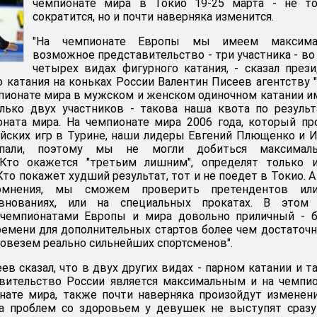
чемпионате мира в Токио 19-25 марта - не то
сократится, но и почти наверняка изменится.
"На чемпионате Европы мы имеем максима
возможное представительство - три участника - во
четырех видах фигурного катания, - сказал през
 катания на коньках России Валентин Писеев агентству 
чемпионате мира в мужском и женском одиночном катании 
лько двух участников - такова наша квота по резуль
ната мира. На чемпионате мира 2006 года, который п
йских игр в Турине, наши лидеры Евгений Плющенко и 
пали, поэтому мы не могли добиться максималь
 Кто окажется "третьим лишним", определят только и
то покажет худший результат, тот и не поедет в Токио. А
омнения, мы сможем проверить претендентов ил
евнованиях, или на специальных прокатах. В этом 
чемпионатами Европы и мира довольно приличный - б
ремени для дополнительных стартов более чем достаточн
овезем реально сильнейших спортсменов".
в сказал, что в двух других видах - парном катании и т
авительство России является максимальным и на чемпи
нате мира, также почти наверняка произойдут изменени
за проблем со здоровьем у девушек не выступят сраз