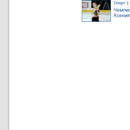
Спорт
|
Чемпио
Ксения