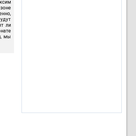
аксим
зоне
енно,
удут
ят ли
онате
я, мы