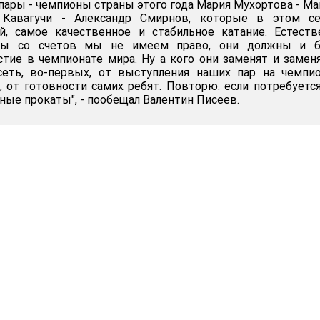
пары - чемпионы страны этого года Мария Мухортова - М
Кавагучи - Александр Смирнов, которые в этом се
й, самое качественное и стабильное катание. Естеств
ры со счетов мы не имеем право, они должны и б
стие в чемпионате мира. Ну а кого они заменят и замен
сеть, во-первых, от выступления наших пар на чемпи
, от готовности самих ребят. Повторю: если потребуетс
ные прокаты", - пообещал Валентин Писеев.