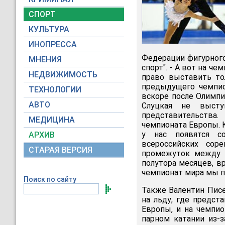
СПОРТ
КУЛЬТУРА
ИНОПРЕССА
Федерации фигурного
МНЕНИЯ
спорт". - А вот на 
НЕДВИЖИМОСТЬ
право выставить то
предыдущего чемпио
ТЕХНОЛОГИИ
вскоре после Олимпи
АВТО
Слуцкая не высту
представительства.
МЕДИЦИНА
чемпионата Европы. К
у нас появятся с
АРХИВ
всероссийских сор
СТАРАЯ ВЕРСИЯ
промежуток между 
полутора месяцев, в
чемпионат мира мы п
Поиск по сайту
Также Валентин Писее
на льду, где предст
Европы, и на чемпио
парном катании из-