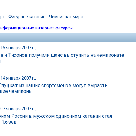
рт
::
Фигурное катание
::
Чемпионат мира
нформационные интернет-ресурсы
15 января 2007 г.,
а и Тихонов получили шанс выступить на чемпионате
ы
14 января 2007 г.,
Слуцкая: из наших спортсменов могут вырасти
щие чемпионы
07 января 2007 г.,
ном России в мужском одиночном катании стал
 Грязев