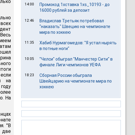
лько
14:00
Промокод 1хставка 1xs_10193 - до
16000 рублей за депозит
льно
12:46
Владислав Третьяк потребовал
 всех
"наказать" Швецию на чемпионате
идент
мира по хоккею
"Весь
имеем
11:35
Хабиб Нурмагомедов: "Я устал нырять
татам
в потные ноги"
рошел
Ирина
10:05
"Челси" обыграл "Манчестер Сити" в
ного
финале Лиги чемпионов УЕФА
тоги
 если
18:23
Сборная России обыграла
и на
Швейцарию на чемпионате мира по
году
хоккею
олее
о. На
анцах
онате
я. "В
у две