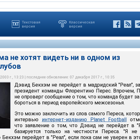
Текстовая
Классическая
версия
версия
а не хотят видеть ни в одном из
клубов
003 г., 13:23 | последнее обновление: 07 декабря 2017 г., 10:35
Дэвид Бекхэм не перейдет в мадридский "Реал", з
президент команды Флорентино Перес. Впрочем, 
не опроверг сообщение о том, что команда будет за
бороться в период европейского межсезонья.
Это можно заключить из слов самого Переса, кото
интервью
интернет-изданию Planet Football
отме
что заявление о том, что Дэвид не перейдет в "
базируется только на честности Переса. "Я не
 Бекхэм перейдет в "Реал", если пока сам не уверен в это