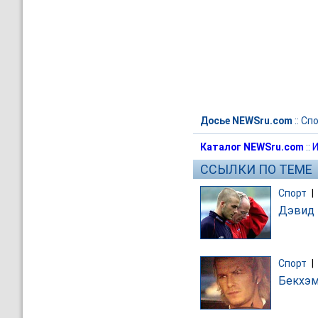
Досье NEWSru.com
::
Спо
Каталог NEWSru.com
::
И
ССЫЛКИ ПО ТЕМЕ
Спорт
|
Дэвид 
Спорт
|
Бекхэм