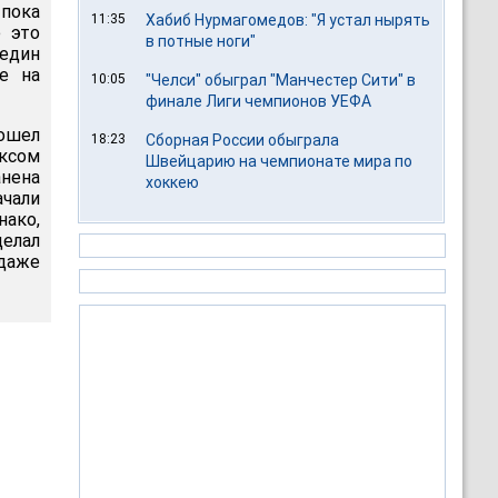
 пока
11:35
Хабиб Нурмагомедов: "Я устал нырять
 это
в потные ноги"
недин
е на
10:05
"Челси" обыграл "Манчестер Сити" в
финале Лиги чемпионов УЕФА
зошел
18:23
Сборная России обыграла
ксом
Швейцарию на чемпионате мира по
анена
хоккею
ачали
нако,
елал
даже