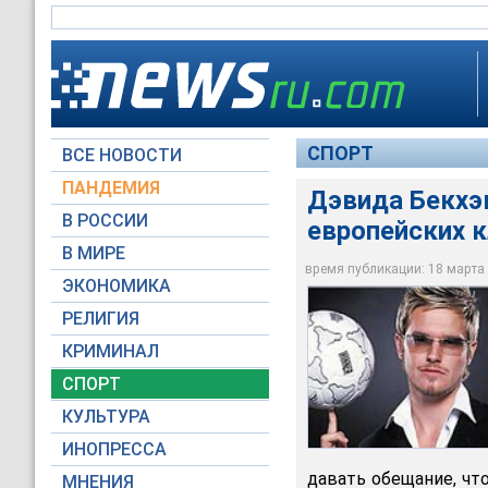
СПОРТ
ВСЕ НОВОСТИ
ПАНДЕМИЯ
Дэвида Бекхэм
В РОССИИ
европейских 
В МИРЕ
Дэвид Бекхэм
время публикации: 18 марта 2
ЭКОНОМИКА
Архив NEWSru.com
РЕЛИГИЯ
КРИМИНАЛ
СПОРТ
КУЛЬТУРА
ИНОПРЕССА
давать обещание, что
МНЕНИЯ