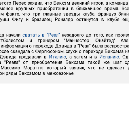
этого Перес заявил, что Бекхэм великий игрок, а команда
-менее крупных приобретений в ближайшее время. Все
ом факте, что три главные звезды клуба: француз Зин
Луиш Фигу и бразилец Роналдо останутся в клубе ещ
да начали
сватать в "Реал"
незадолго до того, как прои
олистом и тренером "Манчестер Юнайтед" Але
информация о переходе Дэвида в "Реал" была распростр
осле скандала с Фергюсоном, слухи о переходе Бекхэма н
 Дэвида продавали в
Италию
, а затем и в
Испанию
. Од
а "Реала" от приобретения Бекхэма такой же шаг сд
 Массимо Моратти, который заявил, что не сделает 
ои ряды Бекхэмом в межсезонье.