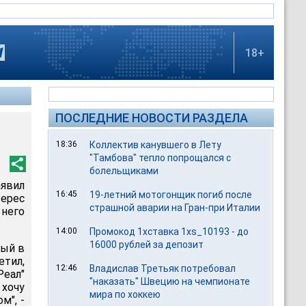
18+
ПОСЛЕДНИЕ НОВОСТИ РАЗДЕЛА
18:36
Коллектив канувшего в Лету
"Тамбова" тепло попрощался с
болельщиками
аявил
16:45
19-летний мотогонщик погиб после
Перес
страшной аварии на Гран-при Италии
 него
14:00
Промокод 1хставка 1xs_10193 - до
16000 рублей за депозит
рый в
тил,
12:46
Владислав Третьяк потребовал
Реал"
"наказать" Швецию на чемпионате
 хочу
мира по хоккею
м", -