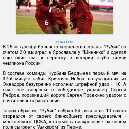
e-news.ks.ua
В 25-м туре футбольного первенства страны "Рубин" со
счетом 2:0 выиграл в Ярославле у "Шинника" и сделал
еще один шаг к первому в истории клуба титулу
чемпиона России.
В составе команды Курбана Бердыева первый мяч на
37-й минуте забил Кристиан Нобоа: полузащитник из
Эквадора безупречно исполнил штрафной удар - 1:0. А
снял все вопросы о победителе украинец Сергей
Ребров, поразивший ворота Сергея Правкина ударом с
почтительного расстояния.
Таким образом, "Рубин" набрал 54 очка и на 10 очков
оторвался от своего ближайшего преследователя -
московского ЦСКА, который в воскресенье на своем
поле сыграет с "Амкаром" из Перми.