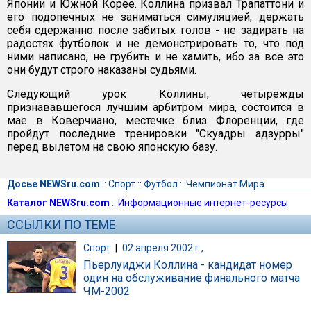
Японии и Южной Корее. Коллина призвал Трапаттони и
его подопечных не заниматься симуляцией, держать
себя сдержанно после забитых голов - не задирать на
радостях футболок и не демонстрировать то, что под
ними написано, не грубить и не хамить, ибо за все это
они будут строго наказаны судьями.
Следующий урок Коллины, четырежды
признававшегося лучшим арбитром мира, состоится в
мае в Коверчиано, местечке близ Флоренции, где
пройдут последние тренировки "Скуадры адзурры"
перед вылетом на свою японскую базу.
Досье NEWSru.com
::
Спорт
::
Футбол
::
Чемпионат Мира
Каталог NEWSru.com
::
Информационные интернет-ресурсы
ССЫЛКИ ПО ТЕМЕ
Спорт
|
02 апреля 2002 г.,
Пьерлуиджи Коллина - кандидат номер
один на обслуживание финального матча
ЧМ-2002