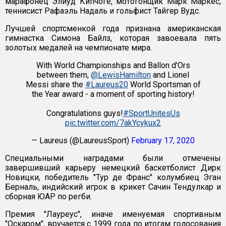
марафонец Элиуд Кипчоге, мотогонщик Марк Маркес,
теннисист Рафаэль Надаль и гольфист Тайгер Вудс.
Лучшей спортсменкой года признана американская
гимнастка Симона Байлз, которая завоевала пять
золотых медалей на чемпионате мира.
With World Championships and Ballon d'Ors
between them,
@LewisHamilton
and Lionel
Messi share the
#Laureus20
World Sportsman of
the Year award - a moment of sporting history!
Congratulations guys!
#SportUnitesUs
pic.twitter.com/7akYcykux2
— Laureus (@LaureusSport)
February 17, 2020
Специальными наградами были отмечены
завершивший карьеру немецкий баскетболист Дирк
Новицки, победитель "Тур де Франс" колумбиец Эган
Берналь, индийский игрок в крикет Сачин Тендулкар и
сборная ЮАР по регби.
Премия "Лауреус", иначе именуемая спортивным
"Оскаром", вручается с 1999 года по итогам голосования