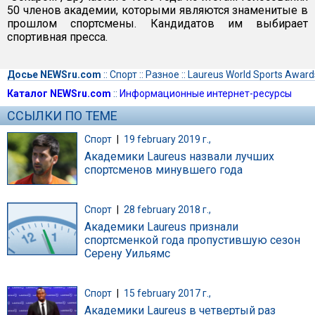
50 членов академии, которыми являются знаменитые в
прошлом спортсмены. Кандидатов им выбирает
спортивная пресса.
Досье NEWSru.com
::
Спорт
::
Разное
::
Laureus World Sports Award
Каталог NEWSru.com
::
Информационные интернет-ресурсы
ССЫЛКИ ПО ТЕМЕ
Спорт
|
19 february 2019 г.,
Академики Laureus назвали лучших
спортсменов минувшего года
Спорт
|
28 february 2018 г.,
Академики Laureus признали
спортсменкой года пропустившую сезон
Серену Уильямс
Спорт
|
15 february 2017 г.,
Академики Laureus в четвертый раз