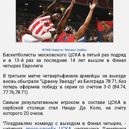
© РИА Новости / Михаил Сербин
Баскетболисты московского ЦСКА в пятый раз подряд
и в 13-й раз за последние 14 лет вышли в Финал
четырех Евролиги.
В третьем матче четвертьфинала армейцы на выезде
вновь обыграли "Црвену Звезду" из Белграда 78:71, без
потерь оформив победу в серии со счетом 3-0 (84:74,
77:76,78:71).
Самым результативным игроком в составе ЦСКА в
сербской столице стал Нандо Де Коло, на счету
которого 20 очков.
"Поздравляю команду с выходом в Финал четырех, -
цитирует
пресс-служба ЦСКА
наставника Димитриса