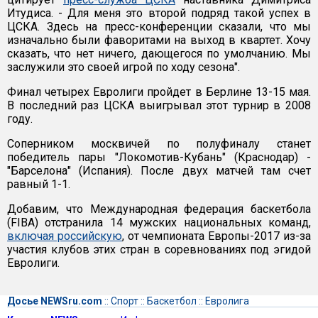
Итудиса. - Для меня это второй подряд такой успех в
ЦСКА. Здесь на пресс-конференции сказали, что мы
изначально были фаворитами на выход в квартет. Хочу
сказать, что нет ничего, дающегося по умолчанию. Мы
заслужили это своей игрой по ходу сезона".
Финал четырех Евролиги пройдет в Берлине 13-15 мая.
В последний раз ЦСКА выигрывал этот турнир в 2008
году.
Соперником москвичей по полуфиналу станет
победитель пары "Локомотив-Кубань" (Краснодар) -
"Барселона" (Испания). После двух матчей там счет
равный 1-1.
Добавим, что Международная федерация баскетбола
(FIBA) отстранила 14 мужских национальных команд,
включая российскую
, от чемпионата Европы-2017 из-за
участия клубов этих стран в соревнованиях под эгидой
Евролиги.
Досье NEWSru.com
::
Спорт
::
Баскетбол
::
Евролига