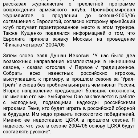
рассказал журналистам о трехлетней программе
возрождения армейского клуба. Проинформировал
журналистов о продлении до сезона-2005/06
соглашения с Евролигой, согласно которому армейский
клуб получает гарантированное место в этом турнире.
Также Кущенко поделился информацией о том, что
Евролига приняла заявку Москвы на проведение
"Финала четырех"-2004/05.
Затем слово взял Душан Ивкович. "У нас было два
возможных направления комплектации в нынешнем
сезоне, - сказал югослав. √ Первое √ традиционное.
Собрать всех известных российских игроков,
выступавших, к примеру, в прошлом сезоне за "Урал-
Грейт" и снова без проблем выиграть чемпионат России.
Второе направление предвещает большие сложности,
но именно его мы выбираем. Оно заключается в работе
с молодыми, подающими надежды российскими
игроками. Теми, кто будет играть в российской сборной
в будущем. Им надо привить психологию победителей.
Именно ее недоставало ЦСКА в прошлом сезоне. Я
надеюсь, что уже в сезоне-2004/05 основу ЦСКА будут
составлять русские".