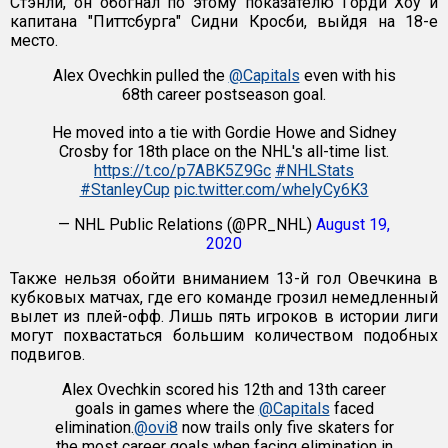
Стэнли, он обогнал по этому показателю Горди Хоу и
капитана "Питтсбурга" Сидни Кросби, выйдя на 18-е
место.
Alex Ovechkin pulled the
@Capitals
even with his
68th career postseason goal.
He moved into a tie with Gordie Howe and Sidney
Crosby for 18th place on the NHL's all-time list.
https://t.co/p7ABK5Z9Gc
#NHLStats
#StanleyCup
pic.twitter.com/whelyCy6K3
— NHL Public Relations (@PR_NHL)
August 19,
2020
Также нельзя обойти вниманием 13-й гол Овечкина в
кубковых матчах, где его команде грозил немедленный
вылет из плей-офф. Лишь пять игроков в истории лиги
могут похвастаться большим количеством подобных
подвигов.
Alex Ovechkin scored his 12th and 13th career
goals in games where the
@Capitals
faced
elimination.
@ovi8
now trails only five skaters for
the most career goals when facing elimination in