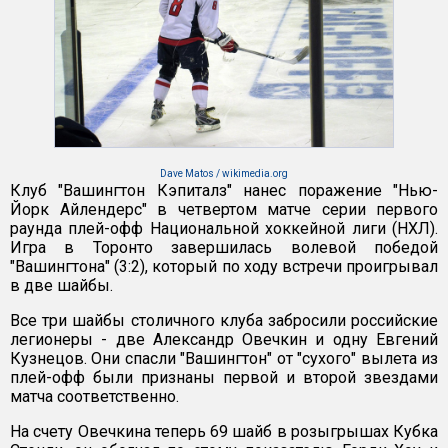
Dave Matos / wikimedia.org
Клуб "Вашингтон Кэпиталз" нанес поражение "Нью-
Йорк Айлендерс" в четвертом матче серии первого
раунда плей-офф Национальной хоккейной лиги (НХЛ).
Игра в Торонто завершилась волевой победой
"Вашингтона" (3:2), который по ходу встречи проигрывал
в две шайбы.
Все три шайбы столичного клуба забросили российские
легионеры - две Александр Овечкин и одну Евгений
Кузнецов. Они спасли "Вашингтон" от "сухого" вылета из
плей-офф были признаны первой и второй звездами
матча соответственно.
На счету Овечкина теперь 69 шайб в розыгрышах Кубка