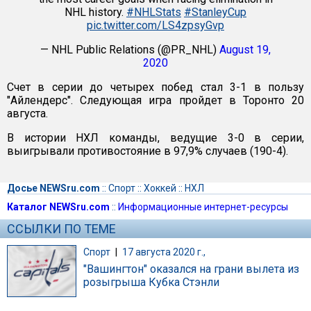
NHL history.
#NHLStats
#StanleyCup
pic.twitter.com/LS4zpsyGvp
— NHL Public Relations (@PR_NHL)
August 19,
2020
Счет в серии до четырех побед стал 3-1 в пользу
"Айлендерс". Следующая игра пройдет в Торонто 20
августа.
В истории НХЛ команды, ведущие 3-0 в серии,
выигрывали противостояние в 97,9% случаев (190-4).
Досье NEWSru.com
::
Спорт
::
Хоккей
::
НХЛ
Каталог NEWSru.com
::
Информационные интернет-ресурсы
ССЫЛКИ ПО ТЕМЕ
Спорт
|
17 августа 2020 г.,
"Вашингтон" оказался на грани вылета из
розыгрыша Кубка Стэнли