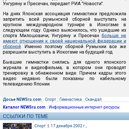
Унгуряну и Пресечан, передает РИА "Новости".
На днях Японская ассоциация гимнастики предложила
запретить всей румынской сборной выступать на
крупном международном турнире в Иокогаме в
следующем году. Однако выяснилось, что ушедшие из
спорта Милошовичи, Унгуряну и Пресечан
больше не
имеют отношения к своей национальной федерации и
сборной
. Именно поэтому сборной Румынии все же
разрешили выступить в Иокогаме на будущий год.
Бывшие гимнастки снялись для одного японского
журнала и видеофильма, в котором они проводят
тренировку в обнаженном виде. Причем кадры этого
видео недавно были показаны по кабельному
телевидению Японии.
Досье NEWSru.com
::
Спорт
::
Гимнастика
::
Скандал
Каталог NEWSru.com
::
Информационные интернет-ресурсы
ССЫЛКИ ПО ТЕМЕ
Спорт
|
17 декабря 2002 г.,